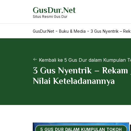
Skip
GusDur.Net
to
Situs Resmi Gus Dur
content
-
-
GusDur.Net
Buku & Media
3 Gus Nyentrik – Rek
Kembali ke 5 Gus Dur dalam Kumpulan 
3 Gus Nyentrik – Rekam 
Nilai Keteladanannya
5 GUS DUR DALAM KUMPULAN TOKOH