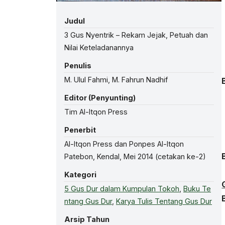
Judul
3 Gus Nyentrik – Rekam Jejak, Petuah dan
Nilai Keteladanannya
Penulis
M. Ulul Fahmi, M. Fahrun Nadhif
Editor (Penyunting)
Tim Al-Itqon Press
Penerbit
Al-Itqon Press dan Ponpes Al-Itqon
Patebon, Kendal, Mei 2014 (cetakan ke-2)
Kategori
5 Gus Dur dalam Kumpulan Tokoh
,
Buku Te
ntang Gus Dur
,
Karya Tulis Tentang Gus Dur
Arsip Tahun