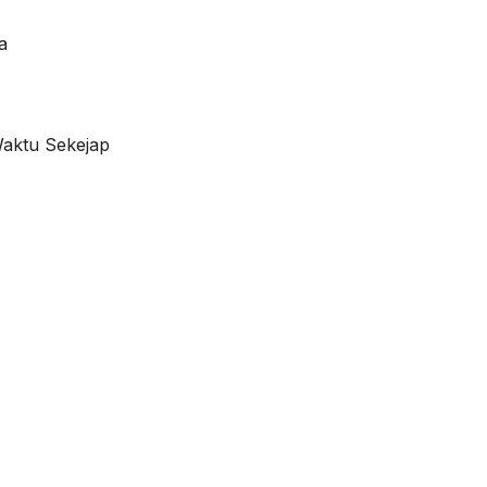
a
aktu Sekejap