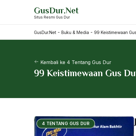
Skip
GusDur.Net
to
Situs Resmi Gus Dur
content
-
-
GusDur.Net
Buku & Media
99 Keistimewaan Gus
Kembali ke 4 Tentang Gus Dur
99 Keistimewaan Gus Du
4 TENTANG GUS DUR