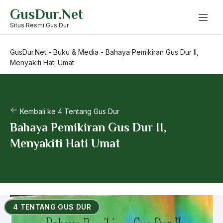
Skip
GusDur.Net
to
content
Situs Resmi Gus Dur
GusDur.Net
-
Buku & Media
-
Bahaya Pemikiran Gus Dur II,
Menyakiti Hati Umat
Kembali ke 4 Tentang Gus Dur
Bahaya Pemikiran Gus Dur II,
Menyakiti Hati Umat
4 TENTANG GUS DUR