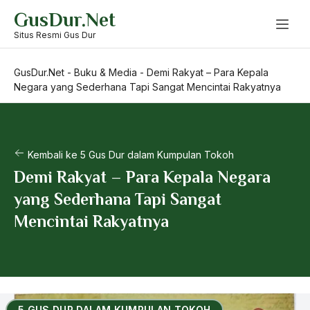
Skip
GusDur.Net
to
content
Situs Resmi Gus Dur
GusDur.Net
-
Buku & Media
-
Demi Rakyat – Para Kepala
Negara yang Sederhana Tapi Sangat Mencintai Rakyatnya
Kembali ke 5 Gus Dur dalam Kumpulan Tokoh
Demi Rakyat – Para Kepala Negara
yang Sederhana Tapi Sangat
Mencintai Rakyatnya
5 GUS DUR DALAM KUMPULAN TOKOH