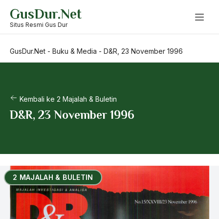
Skip
GusDur.Net
to
content
Situs Resmi Gus Dur
GusDur.Net
-
Buku & Media
-
D&R, 23 November 1996
Kembali ke 2 Majalah & Buletin
D&R, 23 November 1996
2 MAJALAH & BULETIN