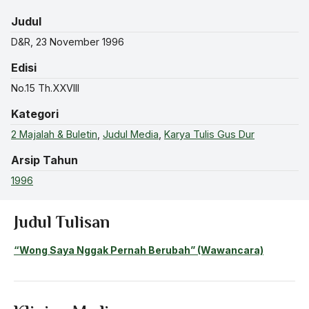
Judul
D&R, 23 November 1996
Edisi
No.15 Th.XXVIII
Kategori
2 Majalah & Buletin
,
Judul Media
,
Karya Tulis Gus Dur
Arsip Tahun
1996
Judul Tulisan
“Wong Saya Nggak Pernah Berubah” (Wawancara)