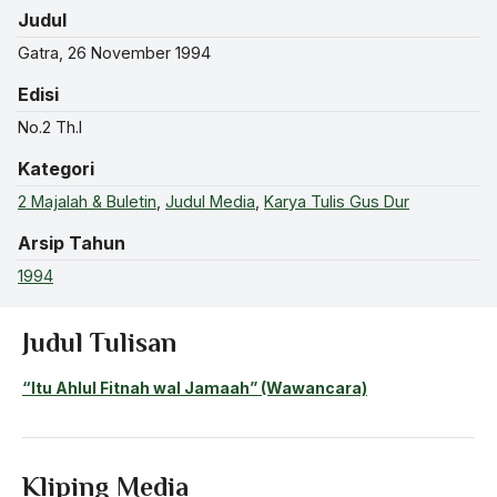
Judul
Gatra, 26 November 1994
Edisi
No.2 Th.I
Kategori
2 Majalah & Buletin
,
Judul Media
,
Karya Tulis Gus Dur
Arsip Tahun
1994
Judul Tulisan
“Itu Ahlul Fitnah wal Jamaah” (Wawancara)
Kliping Media