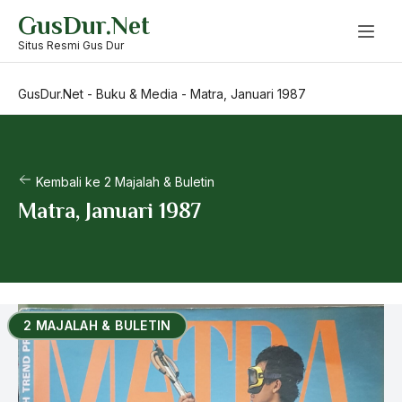
Skip
GusDur.Net
to
content
Situs Resmi Gus Dur
GusDur.Net
-
Buku & Media
-
Matra, Januari 1987
Kembali ke 2 Majalah & Buletin
Matra, Januari 1987
2 MAJALAH & BULETIN