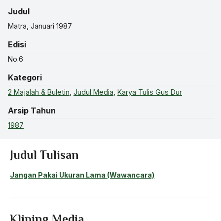
Judul
Matra, Januari 1987
Edisi
No.6
Kategori
2 Majalah & Buletin
,
Judul Media
,
Karya Tulis Gus Dur
Arsip Tahun
1987
Judul Tulisan
Jangan Pakai Ukuran Lama (Wawancara)
Kliping Media