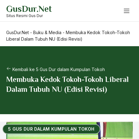
Skip
GusDur.Net
to
content
Situs Resmi Gus Dur
GusDur.Net
-
Buku & Media
-
Membuka Kedok Tokoh-Tokoh
Liberal Dalam Tubuh NU (Edisi Revisi)
Kembali ke 5 Gus Dur dalam Kumpulan Tokoh
Membuka Kedok Tokoh-Tokoh Liberal
Dalam Tubuh NU (Edisi Revisi)
5 GUS DUR DALAM KUMPULAN TOKOH