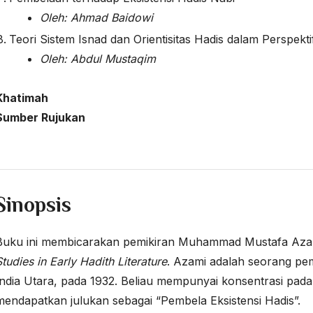
Oleh: Ahmad Baidowi
Teori Sistem Isnad dan Orientisitas Hadis dalam Perspek
Oleh: Abdul Mustaqim
Khatimah
Sumber Rujukan
Sinopsis
Buku ini membicarakan pemikiran Muhammad Mustafa Azami
Studies in Early Hadith Literature
. Azami adalah seorang pe
India Utara, pada 1932. Beliau mempunyai konsentrasi pada
mendapatkan julukan sebagai “Pembela Eksistensi Hadis”.