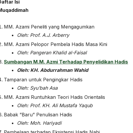
Daftar Isi
Muqaddimah
MM. Azami Peneliti yang Mengagumkan
Oleh: Prof. A.J. Arberry
MM. Azami Pelopor Pembela Hadis Masa Kini
Oleh: Pangeran Khalid al-Faisal
Sumbangan M.M. Azmi Terhadap Penyelidikan Hadis
Oleh: KH. Abdurrahman Wahid
Tamparan untuk Pengingkar Hadis
Oleh: Syu’bah Asa
MM. Azami Runtuhkan Teori Hadis Orientalis
Oleh: Prof. KH. Ali Mustafa Yaqub
Babak ”Baru” Penulisan Hadis
Oleh: Moh. Hariyadi
Pembelaan terhadap Eksistensi Hadis Nabi