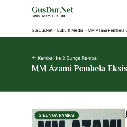
Skip
GusDur.Net
to
Situs Resmi Gus Dur
content
-
-
GusDur.Net
Buku & Media
MM Azami Pembela Ek
Kembali ke 2 Bunga Rampai
MM Azami Pembela Eksis
2 BUNGA RAMPAI