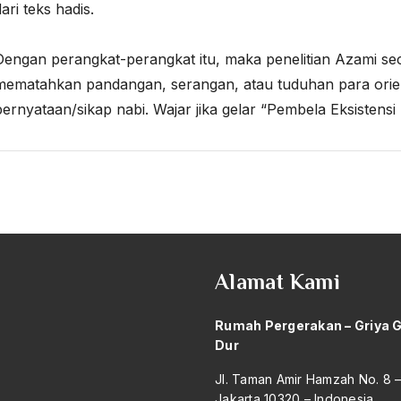
dari teks hadis.
Dengan perangkat-perangkat itu, maka penelitian Azami sec
mematahkan pandangan, serangan, atau tuduhan para orie
pernyataan/sikap nabi. Wajar jika gelar “Pembela Eksistens
Alamat Kami
Rumah Pergerakan – Griya 
Dur
Jl. Taman Amir Hamzah No. 8 
Jakarta 10320 – Indonesia