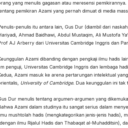
orang yang menulis gagasan atau meresensi pemikirannya.
tentang pemikiran Azami yang pernah dimuat di media mass
Penulis-penulis itu antara lain, Gus Dur (diambil dari nas
Hariyadi, Ahmad Baidhawi, Abdul Mustaqim, Ali Mustofa Ya’qu
Prof AJ Arberry dari Universitas Cambridge Inggris dan Pan
Keunggulan Azami dibanding dengan pengkaji ilmu hadis lain
tim penguji, Universitas Cambridge Inggris dan lembaga hadi
Kedua, Azami masuk ke arena pertarungan intelektual yang
orientalis,
University of Cambridge
. Dua keunggulan ini tak
Gus Dur menulis tentang argumen-argumen yang dikemukaka
Bahwa Azami dalam studinya itu sangat serius dalam menyeli
ilmu mushtolah hadis (mengkategorikan jenis-jenis hadis),
(dengan ilmu Rijalul Hadis dan Thabaqat al-Muhadditsin)