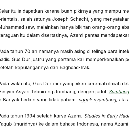
Gelar itu ia dapatkan karena buah pikirnya yang mampu m
orientalis, salah satunya Joseph Schacht, yang menyataka
Muhammad saw, melainkan hanya bikinan orang-orang abad
keraguan itu dalam disertasinya, Azami pantas mendapatkan
Pada tahun 70 an namanya masih asing di telinga para intel
hadis. Gus Dur justru yang pertama kali memperkenalkan p
setelah kepulangannya dari Baghdad-Irak.
Pada waktu itu, Gus Dur menyampaikan ceramah ilmiah dala
Hasyim Asyari Tebuireng Jombang, dengan judul:
Sumbanga
s
.
Banyak hadirin yang tidak paham,
nggak nyambung
, ata
Pada tahun 1994 setelah karya Azami,
Studies in Early Hadi
Yaqub (muridnya) ke dalam bahasa Indonesia, nama Azami b