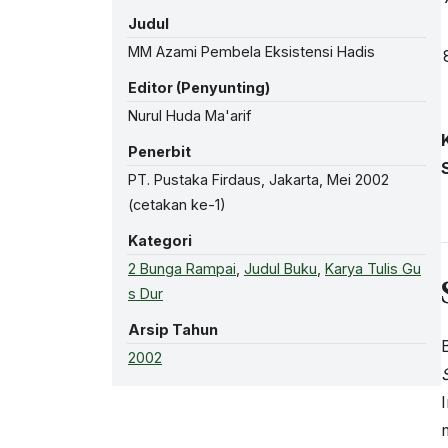
Judul
MM Azami Pembela Eksistensi Hadis
Editor (Penyunting)
Nurul Huda Ma'arif
Penerbit
PT. Pustaka Firdaus, Jakarta, Mei 2002
(cetakan ke-1)
Kategori
2 Bunga Rampai
,
Judul Buku
,
Karya Tulis Gu
s Dur
Arsip Tahun
2002