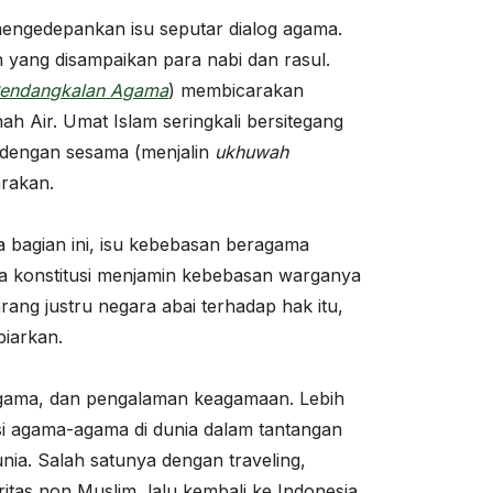
engedepankan isu seputar dialog agama.
 yang disampaikan para nabi dan rasul.
Pendangkalan Agama
) membicarakan
h Air. Umat Islam seringkali bersitegang
g dengan sesama (menjalin
ukhuwah
arakan.
 bagian ini, isu kebebasan beragama
ana konstitusi menjamin kebebasan warganya
ng justru negara abai terhadap hak itu,
biarkan.
 agama, dan pengalaman keagamaan. Lebih
asi agama-agama di dunia dalam tantangan
unia. Salah satunya dengan traveling,
as non Muslim, lalu kembali ke Indonesia.