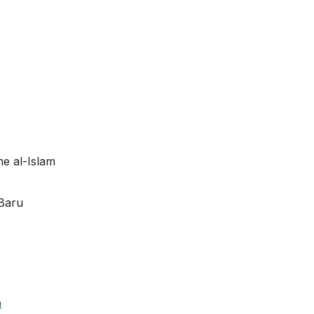
e al-Islam
Baru
a