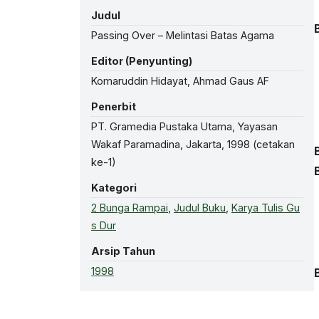
Judul
Passing Over – Melintasi Batas Agama
Editor (Penyunting)
Komaruddin Hidayat, Ahmad Gaus AF
Penerbit
PT. Gramedia Pustaka Utama, Yayasan
Wakaf Paramadina, Jakarta, 1998 (cetakan
ke-1)
Kategori
2 Bunga Rampai
,
Judul Buku
,
Karya Tulis Gu
s Dur
Arsip Tahun
1998