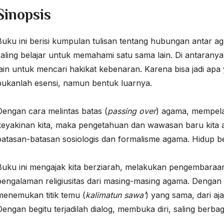
Sinopsis
Buku ini berisi kumpulan tulisan tentang hubungan antar
saling belajar untuk memahami satu sama lain. Di antaranya
lain untuk mencari hakikat kebenaran. Karena bisa jadi apa
bukanlah esensi, namun bentuk luarnya.
Dengan cara melintas batas (
passing over
) agama, mempela
keyakinan kita, maka pengetahuan dan wawasan baru kita a
batasan-batasan sosiologis dan formalisme agama. Hidup be
Buku ini mengajak kita berziarah, melakukan pengembaraan
pengalaman religiusitas dari masing-masing agama. Dengan p
menemukan titik temu (
kalimatun sawa’
) yang sama, dari aj
Dengan begitu terjadilah dialog, membuka diri, saling berb