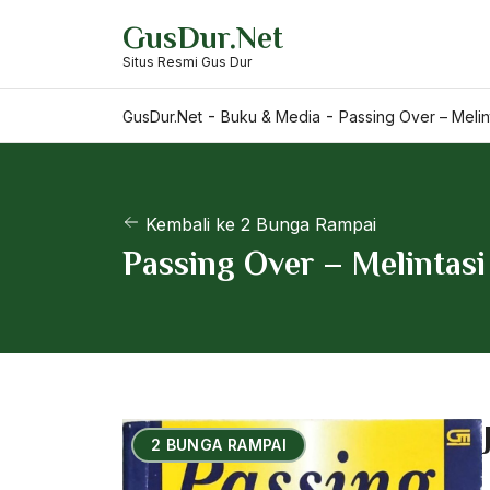
Skip
GusDur.Net
to
Situs Resmi Gus Dur
content
-
-
GusDur.Net
Buku & Media
Passing Over – Meli
Kembali ke 2 Bunga Rampai
Passing Over – Melintas
2 BUNGA RAMPAI