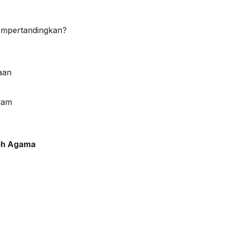
empertandingkan?
aan
slam
oh Agama