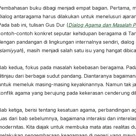
Pembahasan buku dibagi menjadi empat bagian. Pertama, m
Dialog antaragama harus dilakukan untuk menelusuri ajaran
Pada bab ini, tulisan Gus Dur (
Dialog Agama dan Masalah 
contoh-contoh konkret seputar kehidupan beragama di Tana
dengan pandangan di lingkungan internalnya sendiri, dialo
islamiyyah
), masih menjadi salah satu isu yang hangat dibic
Bab kedua, fokus pada masalah kebebasan beragama. Pada
ditinjau dari berbagai sudut pandang. Diantaranya bagaim
untuk memeluk masing-masing keyakinannya. Namun tak jara
konflik agama yang berujung pada kekerasan cenderung di
Bab ketiga, berisi tentang kesatuan agama, perbandingan
luas dari bab sebelumnya, bagaimana interaksi dan interel
modernitas. Kita diajak untuk membuka mata atas realitas d
melakukan pengembaraan keagamaan di negeri yang mayorit