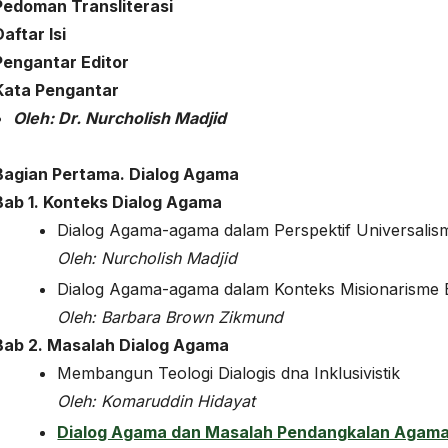
Pedoman Transliterasi
Daftar Isi
Pengantar Editor
Kata Pengantar
Oleh: Dr. Nurcholish Madjid
Bagian Pertama. Dialog Agama
Bab 1. Konteks Dialog Agama
Dialog Agama-agama dalam Perspektif Universalism
Oleh:
Nurcholish Madjid
Dialog Agama-agama dalam Konteks Misionarisme 
Oleh:
Barbara Brown Zikmund
Bab 2. Masalah Dialog Agama
Membangun Teologi Dialogis dna Inklusivistik
Oleh:
Komaruddin Hidayat
Dialog Agama dan Masalah Pendangkalan Agam