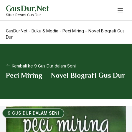
Skip
GusDur.Net
to
content
Situs Resmi Gus Dur
GusDur.Net
-
Buku & Media
-
Peci Miring – Novel Biografi Gus
Dur
Kembali ke 9 Gus Dur dalam Seni
Peci Miring – Novel Biografi Gus Dur
9 GUS DUR DALAM SENI