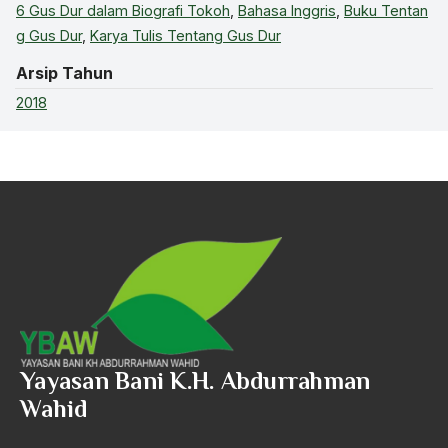
6 Gus Dur dalam Biografi Tokoh
,
Bahasa Inggris
,
Buku Tentan
g Gus Dur
,
Karya Tulis Tentang Gus Dur
Arsip Tahun
2018
Yayasan Bani K.H. Abdurrahman
Wahid