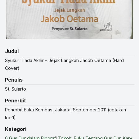
Judul
Syukur Tiada Akhir – Jejak Langkah Jacob Oetama (Hard
Cover)
Penulis
St. Sularto
Penerbit
Penerbit Buku Kompas, Jakarta, September 2011 (cetakan
ke-1)
Kategori
6 Gus Dur dalam Biografi Tokoh
,
Buku Tentang Gus Dur
,
Kary