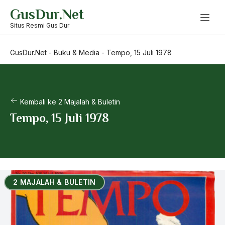
Skip
GusDur.Net
to
content
Situs Resmi Gus Dur
GusDur.Net
-
Buku & Media
-
Tempo, 15 Juli 1978
Kembali ke 2 Majalah & Buletin
Tempo, 15 Juli 1978
2 MAJALAH & BULETIN