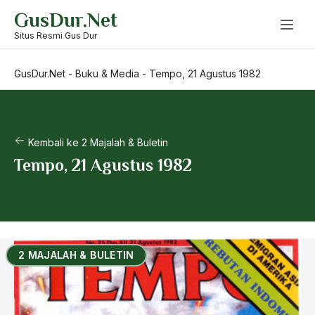
Skip
GusDur.Net
to
content
Situs Resmi Gus Dur
GusDur.Net
-
Buku & Media
-
Tempo, 21 Agustus 1982
Kembali ke 2 Majalah & Buletin
Tempo, 21 Agustus 1982
2 MAJALAH & BULETIN