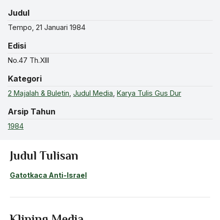
Judul
Tempo, 21 Januari 1984
Edisi
No.47 Th.XIII
Kategori
2 Majalah & Buletin
,
Judul Media
,
Karya Tulis Gus Dur
Arsip Tahun
1984
Judul Tulisan
Gatotkaca Anti-Israel
Kliping Media