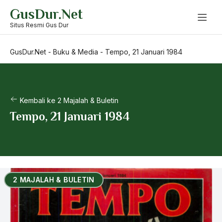
Skip
GusDur.Net
to
content
Situs Resmi Gus Dur
GusDur.Net
-
Buku & Media
-
Tempo, 21 Januari 1984
Kembali ke 2 Majalah & Buletin
Tempo, 21 Januari 1984
2 MAJALAH & BULETIN