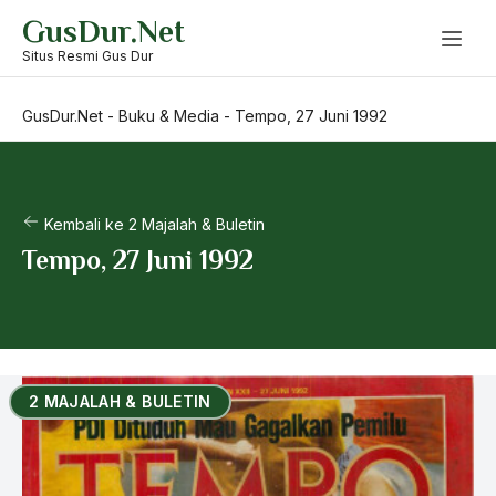
Skip
GusDur.Net
to
content
Situs Resmi Gus Dur
GusDur.Net
-
Buku & Media
-
Tempo, 27 Juni 1992
Kembali ke 2 Majalah & Buletin
Tempo, 27 Juni 1992
2 MAJALAH & BULETIN