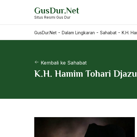
Skip
GusDur.Net
to
Situs Resmi Gus Dur
content
-
-
-
GusDur.Net
Dalam Lingkaran
Sahabat
K.H. Ha
Kembali ke Sahabat
K.H. Hamim Tohari Djazu