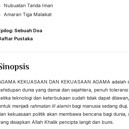
Nubuatan Tanda Iman
Amaran Tiga Malaikat
Epilog:
Sebuah Doa
Daftar Pustaka
Sinopsis
AGAMA KEKUASAAN DAN KEKUASAAN AGAMA adalah sebu
kehidupan dunia yang damai dan sejahtera, penuh toleransi ta
ketika teknologi dan keterbukaan sudah tidak dapat dilaw
untuk menjadi
rahmatan lil alamin
bagi manusia sedang diuj
dan kekuasaan politik akan membawa bencana bagi dunia, ma
yang disiapkan Allah Khalik pencipta langit dan bumi.