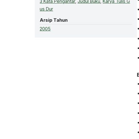
3 Kata Pengantar
,
Judul Buku
,
Karya Tulis G
us Dur
Arsip Tahun
2005