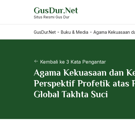
Skip
GusDur.Net
to
Situs Resmi Gus Dur
content
-
-
GusDur.Net
Buku & Media
Agama Kekuasaan dan
Kembali ke 3 Kata Pengantar
Agama Kekuasaan dan K
Perspektif Profetik atas 
Global Takhta Suci