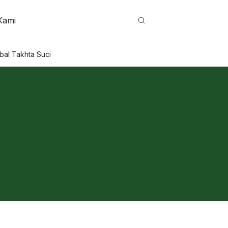
Kami
Cari
bal Takhta Suci