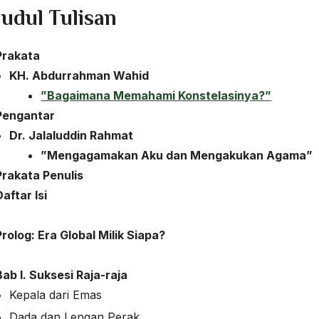
Judul Tulisan
Prakata
KH. Abdurrahman Wahid
”Bagaimana Memahami Konstelasinya?”
Pengantar
Dr. Jalaluddin Rahmat
”Mengagamakan Aku dan Mengakukan Agama”
Prakata Penulis
Daftar Isi
Prolog:
Era Global Milik Siapa?
Bab I.
Suksesi Raja-raja
Kepala dari Emas
Dada dan Lengan Perak