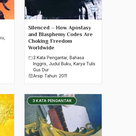
Silenced – How Apostasy
and Blasphemy Codes Are
ku
,
Choking Freedom
Worldwide
3 Kata Pengantar
,
Bahasa
Inggris
,
Judul Buku
,
Karya Tulis
Gus Dur
Arsip Tahun:
2011
3 KATA PENGANTAR