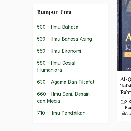
Rumpun Ilmu
500 – Ilmu Bahasa
530 – Ilmu Bahasa Asing
550 – Ilmu Ekonomi
580 – Ilmu Sosial
Humaniora
Al-Q
630 – Agama Dan Filsafat
Tafs
Rahm
660 – Ilmu Seni, Desain
dan Media
3 
Ka
710 – Ilmu Pendidikan
Ar
900 – Rumpun Ilmu