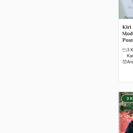
1983
1982
1981
Kiri
Mod
1980
Pos
3 
1979
Ka
Ar
1978
1977
1976
3 
1975
1974
1973