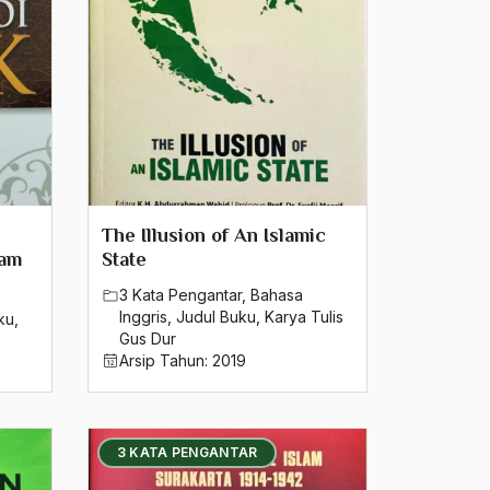
The Illusion of An Islamic
lam
State
3 Kata Pengantar
,
Bahasa
Inggris
,
Judul Buku
,
Karya Tulis
ku
,
Gus Dur
Arsip Tahun:
2019
3 KATA PENGANTAR