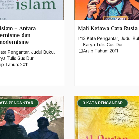
 Islam – Antara
Mati Ketawa Cara Rusia
ernisme dan
3 Kata Pengantar
,
Judul Bu
modernisme
Karya Tulis Gus Dur
Arsip Tahun:
2011
Kata Pengantar
,
Judul Buku
,
rya Tulis Gus Dur
sip Tahun:
2011
KATA PENGANTAR
3 KATA PENGANTAR