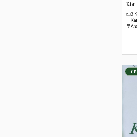
1994
Kiai
1993
3 
Ka
1992
Ar
1991
1990
1989
3 
1988
1987
1986
1985
1984