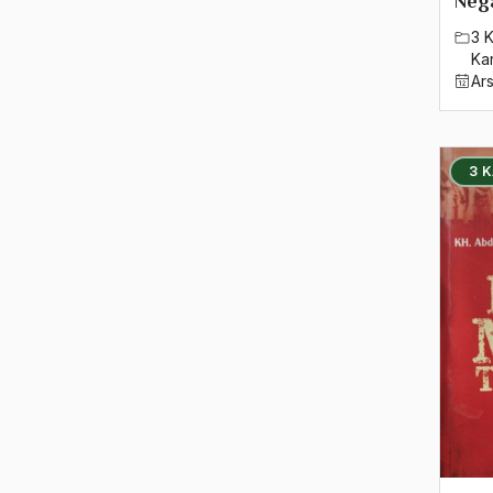
2005
Neg
3 
2004
Ka
Ar
2003
2002
3 
2001
2000
1999
1998
1997
1996
1995