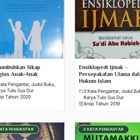
umbuhkan Sikap
Ensiklopedi Ijmak –
gius Anak-Anak
Persepakatan Ulama da
Hukum Islam
Kata Pengantar
,
Judul Buku
,
rya Tulis Gus Dur
3 Kata Pengantar
,
Judul Bu
sip Tahun:
2020
Karya Tulis Gus Dur
Arsip Tahun:
2019
KATA PENGANTAR
3 KATA PENGANTAR