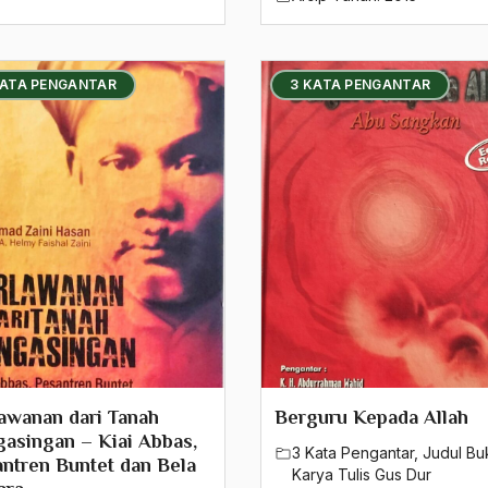
KATA PENGANTAR
3 KATA PENGANTAR
awanan dari Tanah
Berguru Kepada Allah
asingan – Kiai Abbas,
3 Kata Pengantar
,
Judul Bu
ntren Buntet dan Bela
Karya Tulis Gus Dur