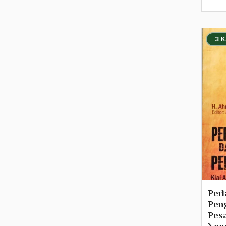
2015
2014
3 
2013
2012
2011
2010
2009
2008
2007
Perl
Peng
2006
Pesa