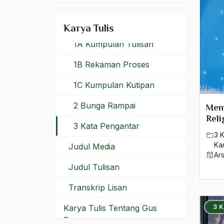
Bahasa Inggris
Judul Buku
Karya Tulis
1A Kumpulan Tulisan
1B Rekaman Proses
1C Kumpulan Kutipan
2 Bunga Rampai
Men
Reli
3 Kata Pengantar
3 
Ka
Judul Media
Ar
Judul Tulisan
Transkrip Lisan
Karya Tulis Tentang Gus
3 
Dur