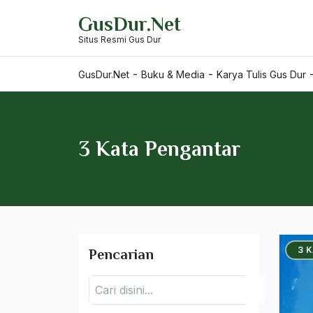
Skip
GusDur.Net
to
Situs Resmi Gus Dur
content
-
-
GusDur.Net
Buku & Media
Karya Tulis Gus Dur
3 Kata Pengantar
3 
Pencarian
Pencarian
Karya Tulis Gus Dur