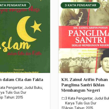
KATA PENGANTAR
3 KATA PENGANTAR
m dalam Cita dan Fakta
KH. Zainul Arifin Pohan
Panglima Santri Ikhlas
Kata Pengantar
,
Judul Buku
,
Membangun Negeri
rya Tulis Gus Dur
sip Tahun:
2015
3 Kata Pengantar
,
Judul Bu
Karya Tulis Gus Dur
Arsip Tahun:
2015