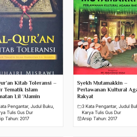
ur’an Kitab Toleransi –
Syekh Mutamakkin –
ir Tematik Islam
Perlawanan Kultural A
atan Lil ‘Alamin
Rakyat
Kata Pengantar
,
Judul Buku
,
3 Kata Pengantar
,
Judul Bu
rya Tulis Gus Dur
Karya Tulis Gus Dur
sip Tahun:
2017
Arsip Tahun:
2017