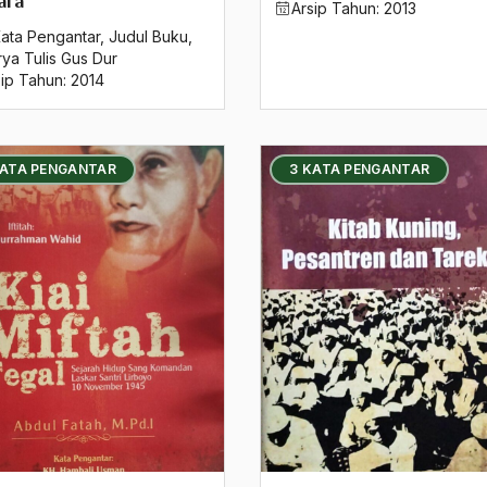
ara
Arsip Tahun:
2013
Kata Pengantar
,
Judul Buku
,
rya Tulis Gus Dur
sip Tahun:
2014
KATA PENGANTAR
3 KATA PENGANTAR