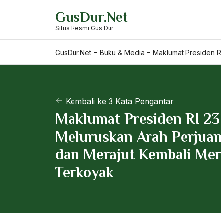
Skip
GusDur.Net
to
Situs Resmi Gus Dur
content
-
-
GusDur.Net
Buku & Media
Maklumat Presiden R
Kembali ke 3 Kata Pengantar
Maklumat Presiden RI 23 
Meluruskan Arah Perjua
dan Merajut Kembali Mer
Terkoyak