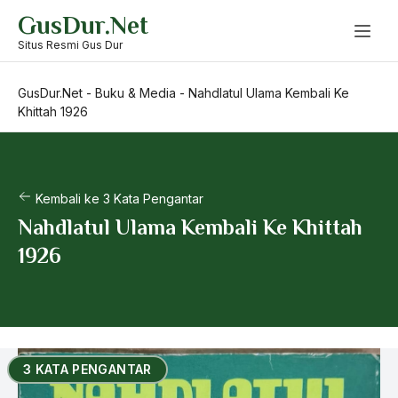
Skip
GusDur.Net
to
content
Situs Resmi Gus Dur
GusDur.Net
-
Buku & Media
-
Nahdlatul Ulama Kembali Ke
Khittah 1926
Kembali ke 3 Kata Pengantar
Nahdlatul Ulama Kembali Ke Khittah
1926
3 KATA PENGANTAR