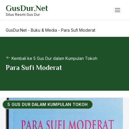
Skip
GusDur.Net
to
content
Situs Resmi Gus Dur
GusDur.Net
-
Buku & Media
-
Para Sufi Moderat
Kembali ke 5 Gus Dur dalam Kumpulan Tokoh
Para Sufi Moderat
5 GUS DUR DALAM KUMPULAN TOKOH