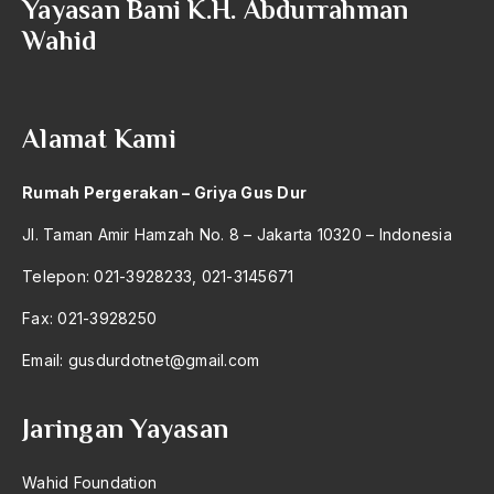
Yayasan Bani K.H. Abdurrahman
2010
Wahid
2009
2008
Alamat Kami
2007
2006
Rumah Pergerakan – Griya Gus Dur
2005
Jl. Taman Amir Hamzah No. 8 – Jakarta 10320 – Indonesia
2004
Telepon: 021-3928233, 021-3145671
2003
Fax: 021-3928250
2002
Email:
gusdurdotnet@gmail.com
2001
Jaringan Yayasan
2000
1999
Wahid Foundation