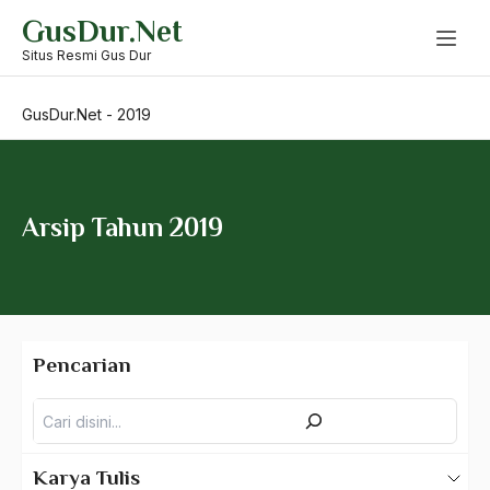
Skip
GusDur.Net
to
content
Situs Resmi Gus Dur
GusDur.Net
-
2019
Arsip Tahun 2019
Pencarian
2025
2024
Pencarian
2023
Karya Tulis
2022