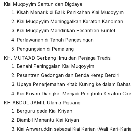
Kiai Muqoyyim Santun dan Digdaya
Kisah Menarik di Balik Penikahan Kiai Muqoyyim
Kiai Muqoyyim Meninggalkan Keraton Kanoman
Kiai Muqoyyim Mendirikan Pesantren Buntet
Perlawanan di Tanah Pengasingan
Pengungsian di Pemalang
KH. MUTA’AD Gerbang Ilmu dan Penjaga Tradisi
Benahi Peninggalan Kiai Muqoyyim
Pesantren Gedongan dan Benda Kerep Berdiri
Upaya Penerjemahan Kitab Kuning ke dalam Baha
Kiai Kriyan Diangkat Menjadi Penghulu Keraton Cir
KH ABDUL JAMIL Ulama Pejuang
Berguru pada Kiai Kriyan
Diambil Menantu Kiai Kriyan
Kiai Anwaruddin sebagai Kiai Karian (Wali Kari-Kari