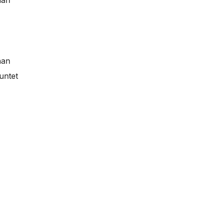
mah
han
untet