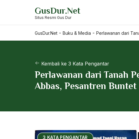
Skip
GusDur.Net
to
Situs Resmi Gus Dur
content
-
-
GusDur.Net
Buku & Media
Perlawanan dari Tan
Kembali ke 3 Kata Pengantar
Perlawanan dari Tanah P
Abbas, Pesantren Buntet
3 KATA PENGANTAR