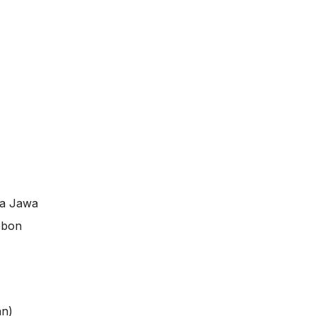
sa Jawa
ebon
an)