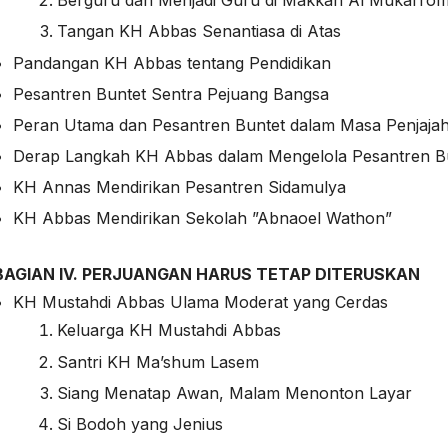
Berguru dan Menjadi Guru di Makkah Al Mukarro
Tangan KH Abbas Senantiasa di Atas
Pandangan KH Abbas tentang Pendidikan
Pesantren Buntet Sentra Pejuang Bangsa
Peran Utama dan Pesantren Buntet dalam Masa Penjaja
Derap Langkah KH Abbas dalam Mengelola Pesantren B
KH Annas Mendirikan Pesantren Sidamulya
KH Abbas Mendirikan Sekolah ”Abnaoel Wathon”
BAGIAN IV. PERJUANGAN HARUS TETAP DITERUSKAN
KH Mustahdi Abbas Ulama Moderat yang Cerdas
Keluarga KH Mustahdi Abbas
Santri KH Ma’shum Lasem
Siang Menatap Awan, Malam Menonton Layar
Si Bodoh yang Jenius