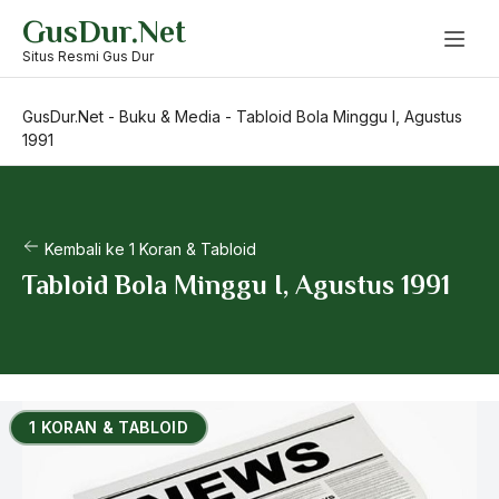
Skip
GusDur.Net
to
content
Situs Resmi Gus Dur
GusDur.Net
-
Buku & Media
-
Tabloid Bola Minggu I, Agustus
1991
Kembali ke 1 Koran & Tabloid
Tabloid Bola Minggu I, Agustus 1991
1 KORAN & TABLOID