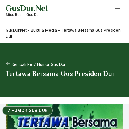
Skip
GusDur.Net
to
content
Situs Resmi Gus Dur
GusDur.Net
-
Buku & Media
-
Tertawa Bersama Gus Presiden
Dur
Kembali ke 7 Humor Gus Dur
Tertawa Bersama Gus Presiden Dur
7 HUMOR GUS DUR