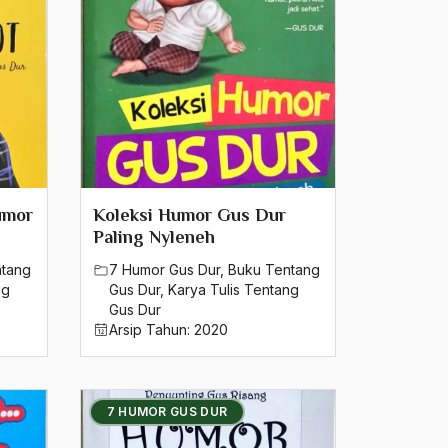
umor
Koleksi Humor Gus Dur
Paling Nyleneh
ntang
7 Humor Gus Dur
,
Buku Tentang
ng
Gus Dur
,
Karya Tulis Tentang
Gus Dur
Arsip Tahun:
2020
7 HUMOR GUS DUR