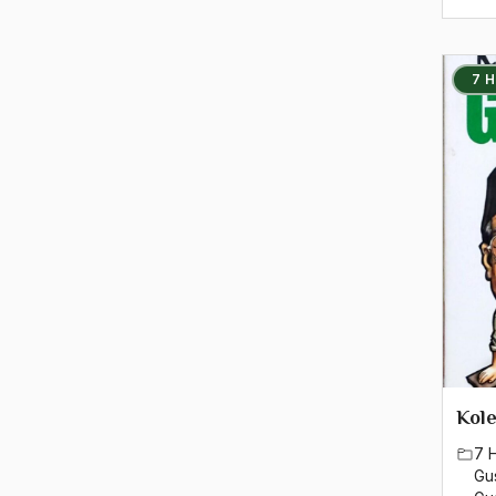
2015
7 
2014
2013
2012
2011
2010
2009
2008
2007
Kol
2006
7 
Gu