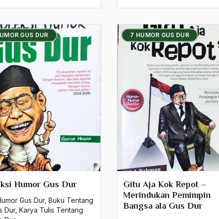
HUMOR GUS DUR
7 HUMOR GUS DUR
eksi Humor Gus Dur
Gitu Aja Kok Repot –
Merindukan Pemimpin
Humor Gus Dur
,
Buku Tentang
Bangsa ala Gus Dur
s Dur
,
Karya Tulis Tentang