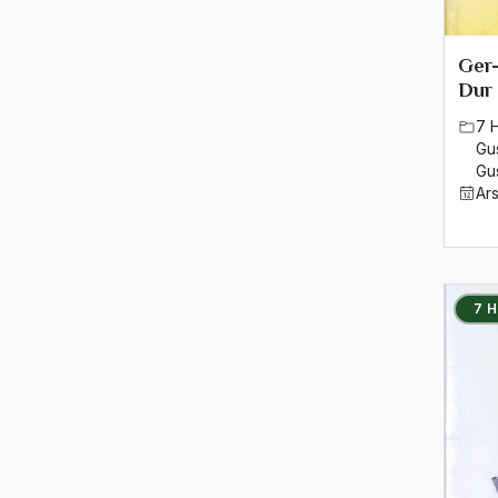
1983
1982
Ger
Dur
1981
7 
1980
Gu
Gu
1979
Ar
1978
1977
7 
1976
1975
1974
1973