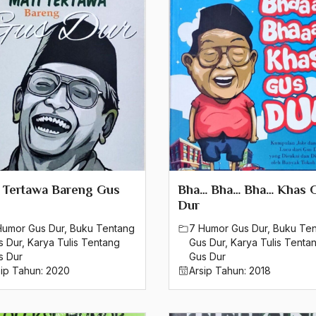
 Tertawa Bareng Gus
Bha… Bha… Bha… Khas 
Dur
Humor Gus Dur
,
Buku Tentang
7 Humor Gus Dur
,
Buku Te
s Dur
,
Karya Tulis Tentang
Gus Dur
,
Karya Tulis Tenta
s Dur
Gus Dur
sip Tahun:
2020
Arsip Tahun:
2018