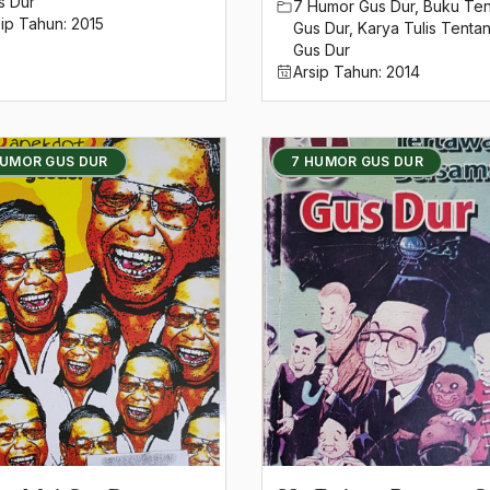
s Dur
7 Humor Gus Dur
,
Buku Te
sip Tahun:
2015
Gus Dur
,
Karya Tulis Tenta
Gus Dur
Arsip Tahun:
2014
HUMOR GUS DUR
7 HUMOR GUS DUR