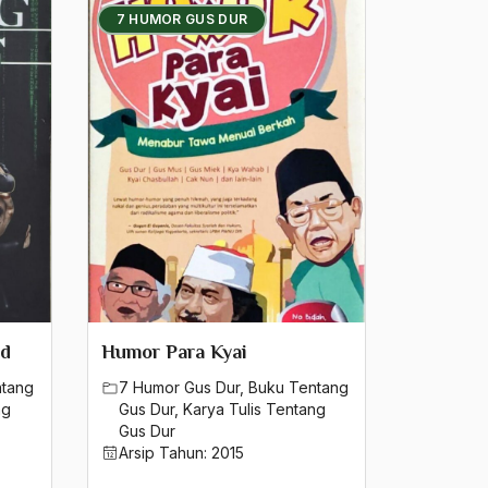
7 HUMOR GUS DUR
ed
Humor Para Kyai
ntang
7 Humor Gus Dur
,
Buku Tentang
ng
Gus Dur
,
Karya Tulis Tentang
Gus Dur
Arsip Tahun:
2015