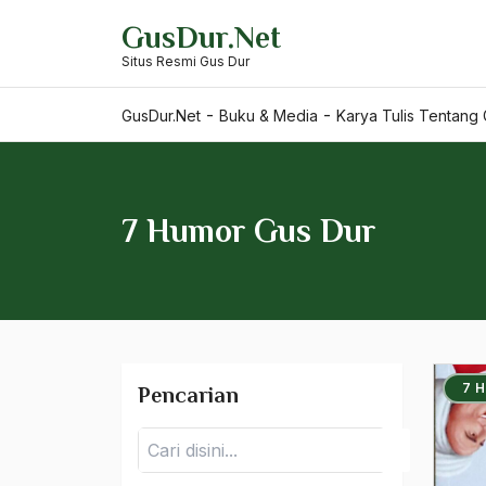
Skip
GusDur.Net
to
Situs Resmi Gus Dur
content
-
-
GusDur.Net
Buku & Media
Karya Tulis Tentang
7 Humor Gus Dur
Karya Tulis Gus Dur
7 
Pencarian
Karya Tulis Tentang Gus
Pencarian
Dur