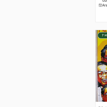
2005
Gu
Ar
2004
2003
2002
7 
2001
2000
1999
1998
1997
1996
1995