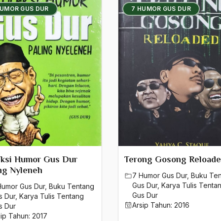
HUMOR GUS DUR
7 HUMOR GUS DUR
eksi Humor Gus Dur
Terong Gosong Reload
ng Nyleneh
7 Humor Gus Dur
,
Buku Te
Gus Dur
,
Karya Tulis Tenta
Humor Gus Dur
,
Buku Tentang
Gus Dur
s Dur
,
Karya Tulis Tentang
Arsip Tahun:
2016
s Dur
sip Tahun:
2017