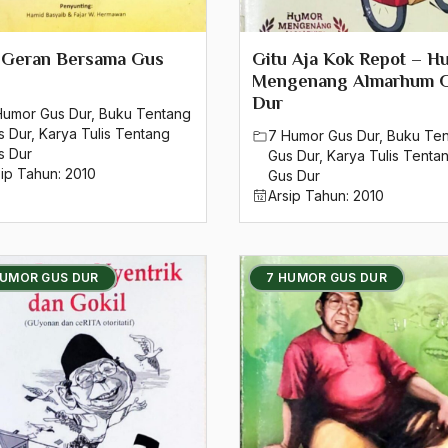
-Geran Bersama Gus
Gitu Aja Kok Repot – H
Mengenang Almarhum 
Dur
Humor Gus Dur
,
Buku Tentang
s Dur
,
Karya Tulis Tentang
7 Humor Gus Dur
,
Buku Te
s Dur
Gus Dur
,
Karya Tulis Tenta
sip Tahun:
2010
Gus Dur
Arsip Tahun:
2010
HUMOR GUS DUR
7 HUMOR GUS DUR