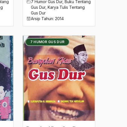
ntang
7 Humor Gus Dur
,
Buku Tentang
ng
Gus Dur
,
Karya Tulis Tentang
Gus Dur
Arsip Tahun:
2014
7 HUMOR GUS DUR