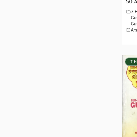
1994
50 
7 
1993
Gu
Gu
1992
Ar
1991
1990
7 
1989
1988
1987
1986
1985
1984