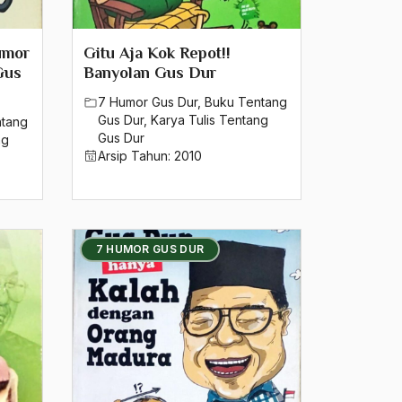
umor
Gitu Aja Kok Repot!!
Gus
Banyolan Gus Dur
7 Humor Gus Dur
,
Buku Tentang
Gus Dur
,
Karya Tulis Tentang
ntang
Gus Dur
ng
Arsip Tahun:
2010
7 HUMOR GUS DUR