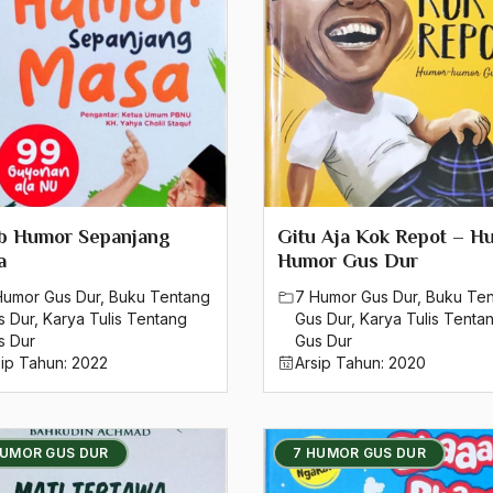
ab Humor Sepanjang
Gitu Aja Kok Repot – H
a
Humor Gus Dur
Humor Gus Dur
,
Buku Tentang
7 Humor Gus Dur
,
Buku Te
s Dur
,
Karya Tulis Tentang
Gus Dur
,
Karya Tulis Tenta
s Dur
Gus Dur
sip Tahun:
2022
Arsip Tahun:
2020
HUMOR GUS DUR
7 HUMOR GUS DUR