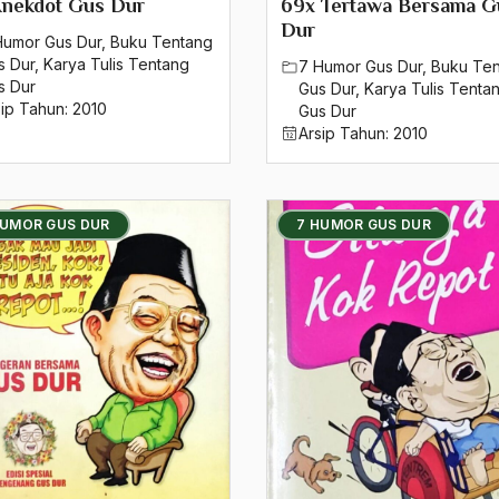
Anekdot Gus Dur
69x Tertawa Bersama G
Dur
Humor Gus Dur
,
Buku Tentang
s Dur
,
Karya Tulis Tentang
7 Humor Gus Dur
,
Buku Te
s Dur
Gus Dur
,
Karya Tulis Tenta
sip Tahun:
2010
Gus Dur
Arsip Tahun:
2010
HUMOR GUS DUR
7 HUMOR GUS DUR