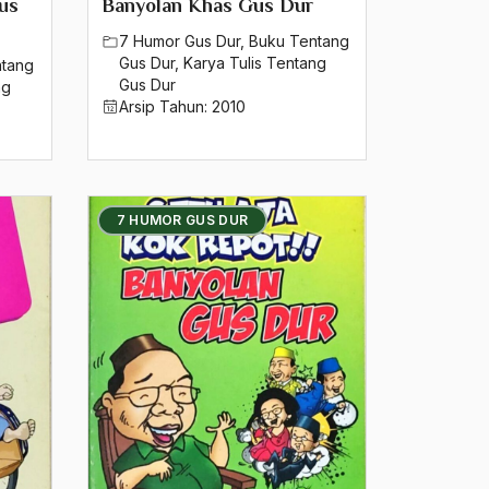
us
Banyolan Khas Gus Dur
7 Humor Gus Dur
,
Buku Tentang
Gus Dur
,
Karya Tulis Tentang
ntang
Gus Dur
ng
Arsip Tahun:
2010
7 HUMOR GUS DUR