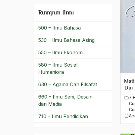
Rumpun Ilmu
500 – Ilmu Bahasa
530 – Ilmu Bahasa Asing
550 – Ilmu Ekonomi
580 – Ilmu Sosial
Humaniora
Mati
630 – Agama Dan Filsafat
Dur
660 – Ilmu Seni, Desain
7 
dan Media
Gu
Gu
Ar
710 – Ilmu Pendidikan
900 – Rumpun Ilmu