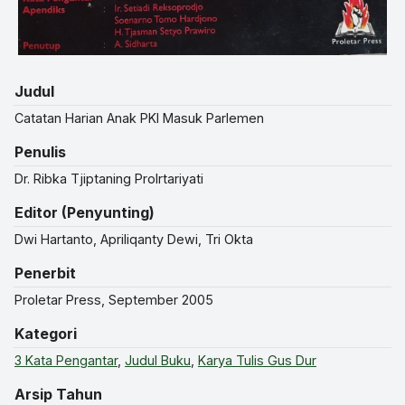
Judul
Catatan Harian Anak PKI Masuk Parlemen
Penulis
Dr. Ribka Tjiptaning Prolrtariyati
Editor (Penyunting)
Dwi Hartanto, Apriliqanty Dewi, Tri Okta
Penerbit
Proletar Press, September 2005
Kategori
3 Kata Pengantar
,
Judul Buku
,
Karya Tulis Gus Dur
Arsip Tahun