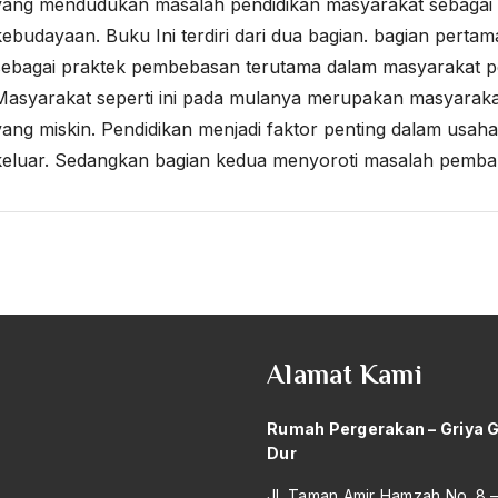
yang mendudukan masalah pendidikan masyarakat sebagai 
kebudayaan. Buku Ini terdiri dari dua bagian. bagian per
sebagai praktek pembebasan terutama dalam masyarakat per
Masyarakat seperti ini pada mulanya merupakan masyarak
yang miskin. Pendidikan menjadi faktor penting dalam usaha
keluar. Sedangkan bagian kedua menyoroti masalah pemban
Alamat Kami
Rumah Pergerakan – Griya 
Dur
Jl. Taman Amir Hamzah No. 8 