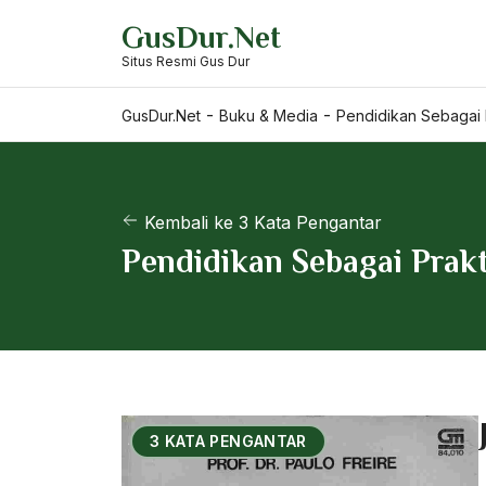
Skip
GusDur.Net
to
Situs Resmi Gus Dur
content
-
-
GusDur.Net
Buku & Media
Pendidikan Sebagai
Kembali ke 3 Kata Pengantar
Pendidikan Sebagai Pra
3 KATA PENGANTAR