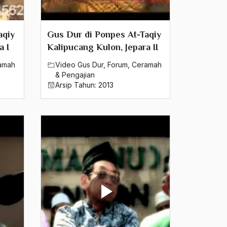
aqiy
Gus Dur di Ponpes At-Taqiy
a I
Kalipucang Kulon, Jepara II
amah
Video Gus Dur
,
Forum
,
Ceramah
& Pengajian
Arsip Tahun:
2013