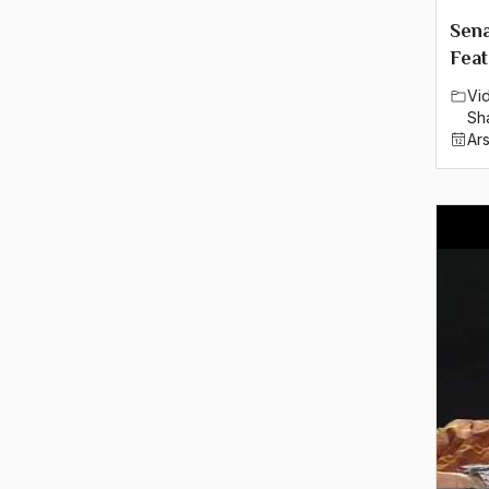
1979
Sen
1978
Feat
1977
Vi
Sh
1976
Ar
1975
1974
1973
1972
1971