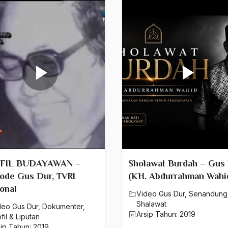
FIL BUDAYAWAN –
Sholawat Burdah – Gus
ode Gus Dur, TVRI
(KH. Abdurrahman Wahi
onal
Video Gus Dur
,
Senandung
Shalawat
deo Gus Dur
,
Dokumenter
,
Arsip Tahun:
2019
fil & Liputan
sip Tahun:
2019