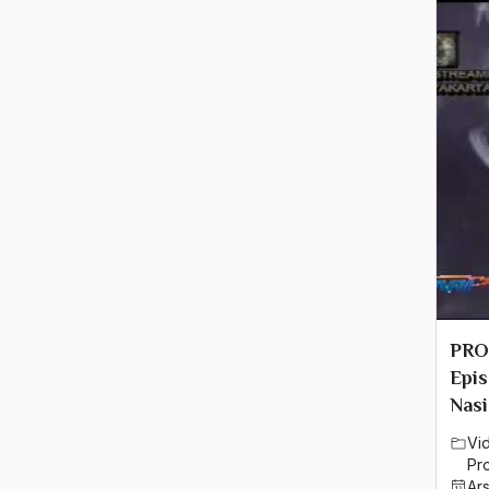
2011
2010
2009
2008
2007
2006
2005
2004
PRO
Epis
2003
Nasi
2002
Vi
Pro
2001
Ar