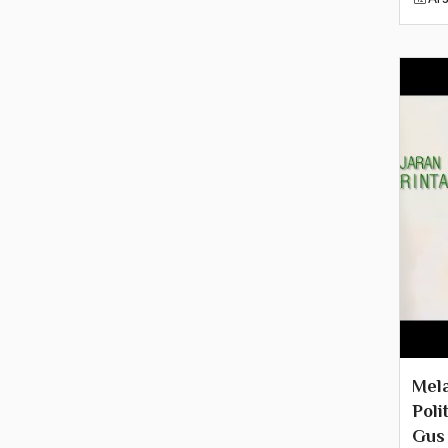
2000
1999
1998
1997
1996
1995
1994
1993
1992
Mela
1991
Poli
Gus 
1990