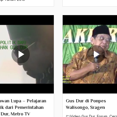
wan Lupa – Pelajaran
Gus Dur di Ponpes
tik dari Pemerintahan
Walisongo, Sragen
Dur, Metro TV
Video Gus Dur
,
Forum
,
Cer