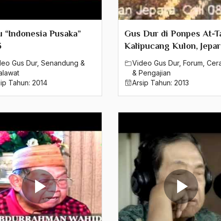
 “Indonesia Pusaka”
Gus Dur di Ponpes At-T
3
Kalipucang Kulon, Jepar
deo Gus Dur
,
Senandung &
Video Gus Dur
,
Forum
,
Cer
alawat
& Pengajian
sip Tahun:
2014
Arsip Tahun:
2013