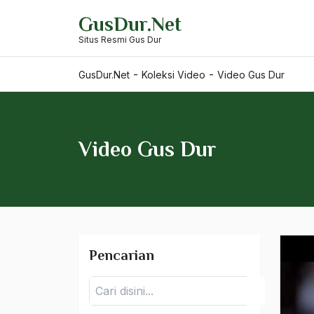
Skip
GusDur.Net
to
Situs Resmi Gus Dur
content
-
-
GusDur.Net
Koleksi Video
Video Gus Dur
Video Gus Dur
Pencarian
Pencarian