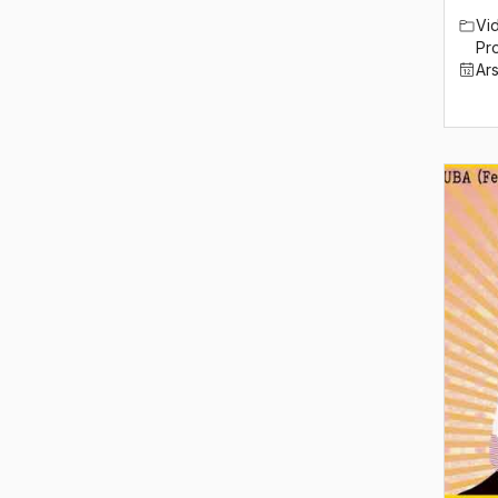
Vi
1989
Pro
Ar
1988
1987
1986
1985
1984
1983
1982
1981
1980