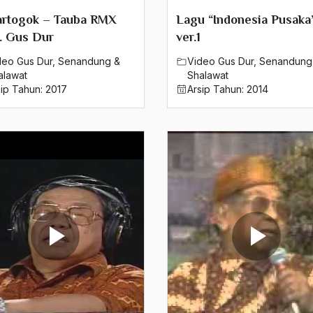
artogok – Tauba RMX
Lagu “Indonesia Pusaka
. Gus Dur
ver.1
deo Gus Dur
,
Senandung &
Video Gus Dur
,
Senandung
alawat
Shalawat
sip Tahun:
2017
Arsip Tahun:
2014