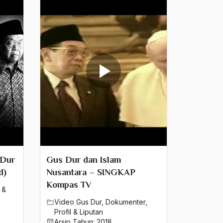
 Dur
Gus Dur dan Islam
d)
Nusantara – SINGKAP
Kompas TV
 &
Video Gus Dur
,
Dokumenter
,
Profil & Liputan
Arsip Tahun:
2018