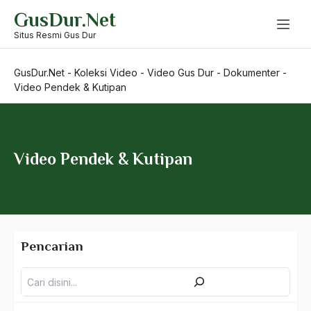
Skip
GusDur.Net
to
content
Situs Resmi Gus Dur
GusDur.Net
-
Koleksi Video
-
Video Gus Dur
-
Dokumenter
-
Video Pendek & Kutipan
Video Pendek & Kutipan
Pencarian
Pencarian