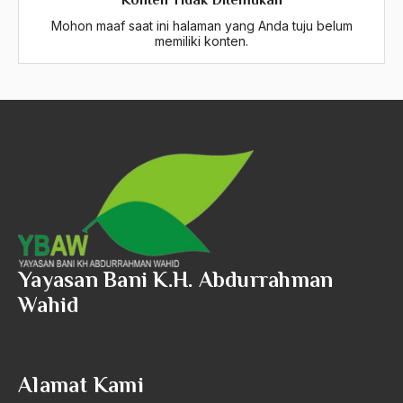
Konten Tidak Ditemukan
2024
Mohon maaf saat ini halaman yang Anda tuju belum
2023
memiliki konten.
2022
2021
2020
2019
2018
2017
Yayasan Bani K.H. Abdurrahman
2016
Wahid
2015
2014
Alamat Kami
2013