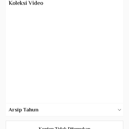
Koleksi Video
Video Gus Dur
Forum
Dokumenter
Profil & Liputan
Video Pendek & Kutipan
Kenangan Keluarga
Senandung & Shalawat
Arsip Tahun
2025