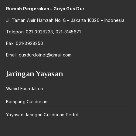
2012
Rumah Pergerakan – Griya Gus Dur
2011
Jl. Taman Amir Hamzah No. 8 – Jakarta 10320 – Indonesia
2010
Telepon: 021-3928233, 021-3145671
2009
Fax: 021-3928250
2008
Email:
gusdurdotnet@gmail.com
2007
Jaringan Yayasan
2006
2005
Wahid Foundation
2004
Kampung Gusdurian
2003
Yayasan Jaringan Gusdurian Peduli
2002
2001