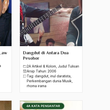
 Law
Dangdut di Antara Dua
Pesohor
a
2A Artikel & Kolom
,
Judul Tulisan
Arsip Tahun:
2006
Tag:
dangdut
,
inul daratista
,
Perkembangan dunia Musik
,
rhoma irama
4A KATA PENGANTAR