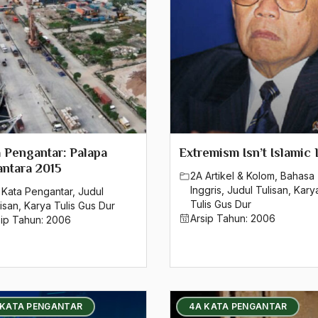
 Pengantar: Palapa
Extremism Isn’t Islamic
ntara 2015
2A Artikel & Kolom
,
Bahasa
Inggris
,
Judul Tulisan
,
Kary
 Kata Pengantar
,
Judul
Tulis Gus Dur
isan
,
Karya Tulis Gus Dur
Arsip Tahun:
2006
sip Tahun:
2006
 KATA PENGANTAR
4A KATA PENGANTAR