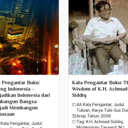
 Pengantar Buku:
Kata Pengantar Buku: T
ng Indonesia –
Wisdom of K.H. Achmad
adikan Indonesia dari
Siddiq
bangun Bangsa
4A Kata Pengantar
,
Judul
jadi Membangun
Tulisan
,
Karya Tulis Gus Du
uasaan
Arsip Tahun:
2006
Tag:
K.H. Achmad Siddiq
,
 Kata Pengantar
,
Judul
Modernisasi Tasawuf
,
NU