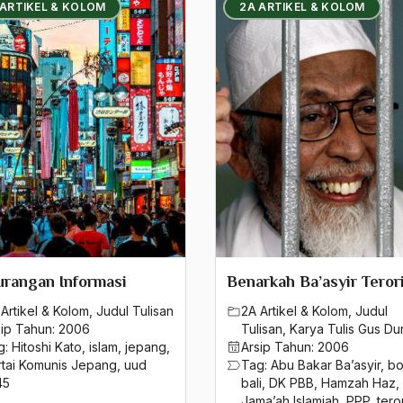
 ARTIKEL & KOLOM
2A ARTIKEL & KOLOM
rangan Informasi
Benarkah Ba’asyir Teror
Artikel & Kolom
,
Judul Tulisan
2A Artikel & Kolom
,
Judul
sip Tahun:
2006
Tulisan
,
Karya Tulis Gus Du
g:
Hitoshi Kato
,
islam
,
jepang
,
Arsip Tahun:
2006
rtai Komunis Jepang
,
uud
Tag:
Abu Bakar Ba’asyir
,
b
45
bali
,
DK PBB
,
Hamzah Haz
,
Jama’ah Islamiah
,
PPP
,
tero