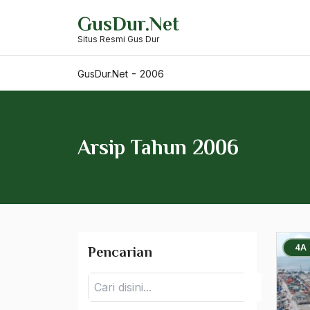
Skip
GusDur.Net
to
Situs Resmi Gus Dur
content
-
GusDur.Net
2006
Arsip Tahun 2006
4A
Pencarian
2025
Pencarian
2024