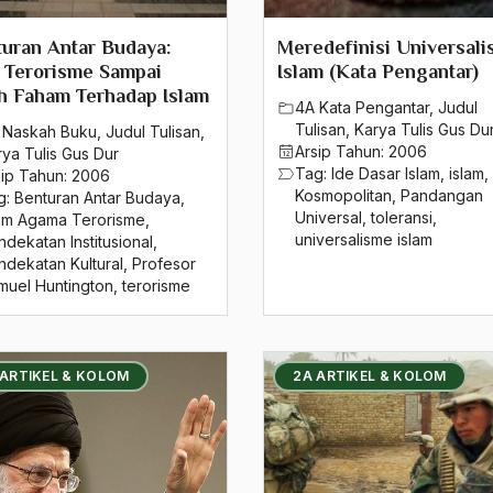
uran Antar Budaya:
Meredefinisi Universal
 Terorisme Sampai
Islam (Kata Pengantar)
h Faham Terhadap Islam
4A Kata Pengantar
,
Judul
Tulisan
,
Karya Tulis Gus Du
 Naskah Buku
,
Judul Tulisan
,
Arsip Tahun:
2006
rya Tulis Gus Dur
Tag:
Ide Dasar Islam
,
islam
,
sip Tahun:
2006
Kosmopolitan
,
Pandangan
g:
Benturan Antar Budaya
,
Universal
,
toleransi
,
lam Agama Terorisme
,
universalisme islam
dekatan Institusional
,
ndekatan Kultural
,
Profesor
muel Huntington
,
terorisme
 ARTIKEL & KOLOM
2A ARTIKEL & KOLOM