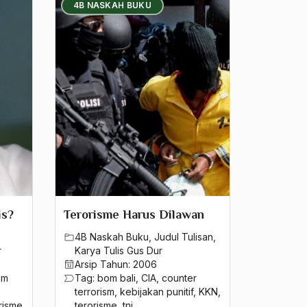
4B NASKAH BUKU
is?
Terorisme Harus Dilawan
4B Naskah Buku
,
Judul Tulisan
,
r
Karya Tulis Gus Dur
Arsip Tahun:
2006
om
Tag:
bom bali
,
CIA
,
counter
terrorism
,
kebijakan punitif
,
KKN
,
risme
terorisme
,
tni