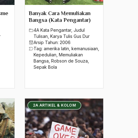
isme
Banyak Cara Memuliakan
Bangsa (Kata Pengantar)
4A Kata Pengantar
,
Judul
r
Tulisan
,
Karya Tulis Gus Dur
Arsip Tahun:
2006
Tag:
amerika latin
,
kemanusiaan
,
Kepedulian
,
Memuliakan
Bangsa
,
Robson de Souza
,
Sepak Bola
2A ARTIKEL & KOLOM