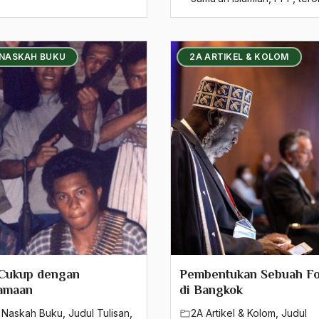
 NASKAH BUKU
2A ARTIKEL & KOLOM
 Cukup dengan
Pembentukan Sebuah F
amaan
di Bangkok
 Naskah Buku
,
Judul Tulisan
,
2A Artikel & Kolom
,
Judul