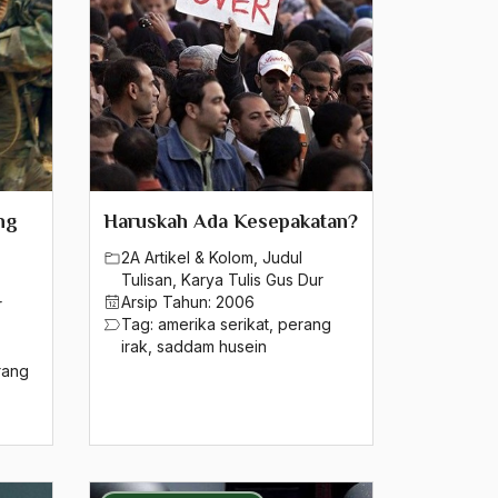
ng
Haruskah Ada Kesepakatan?
2A Artikel & Kolom
,
Judul
Tulisan
,
Karya Tulis Gus Dur
Arsip Tahun:
2006
r
Tag:
amerika serikat
,
perang
irak
,
saddam husein
rang