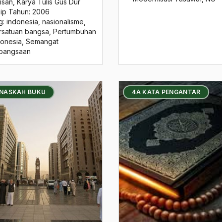
isan
,
Karya Tulis Gus Dur
sip Tahun:
2006
g:
indonesia
,
nasionalisme
,
rsatuan bangsa
,
Pertumbuhan
donesia
,
Semangat
bangsaan
 NASKAH BUKU
4A KATA PENGANTAR