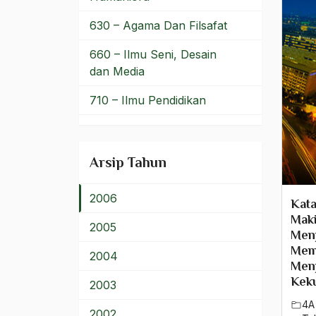
2012
630 – Agama Dan Filsafat
2011
660 – Ilmu Seni, Desain
dan Media
2010
710 – Ilmu Pendidikan
2009
900 – Rumpun Ilmu
2008
Lainnya
Arsip Tahun
2007
2006
Kata
Maki
2005
Menj
Mem
2004
Men
Kek
2003
4A
2002