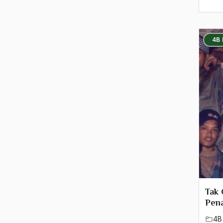
4B
Tak
Pen
4B