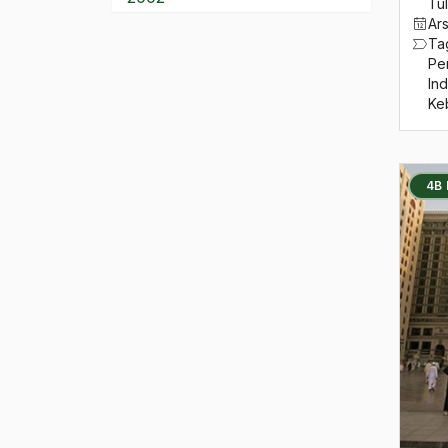
Tul
Ar
2001
Ta
Pe
2000
In
Ke
1999
1998
4B
1997
1996
1995
1994
1993
1992