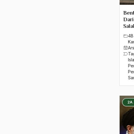
1991
1990
Bent
Dari
1989
Sala
4B
1988
Ka
Ar
1987
Ta
Is
1986
Pen
Pe
1985
Sa
1984
1983
2A
1982
1981