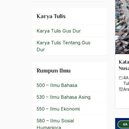
2023
Karya Tulis
2022
Karya Tulis Gus Dur
2021
Karya Tulis Tentang Gus
2020
Dur
2019
Kata
2018
Nusa
Rumpun Ilmu
4A
2017
Tul
500 – Ilmu Bahasa
Ar
2016
530 – Ilmu Bahasa Asing
2015
550 – Ilmu Ekonomi
2014
580 – Ilmu Sosial
4A
2013
Humaniora