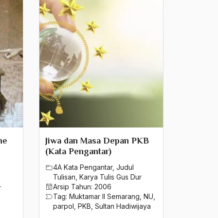
he
Jiwa dan Masa Depan PKB
(Kata Pengantar)
4A Kata Pengantar
,
Judul
Tulisan
,
Karya Tulis Gus Dur
Arsip Tahun:
2006
r
Tag:
Muktamar II Semarang
,
NU
,
parpol
,
PKB
,
Sultan Hadiwijaya