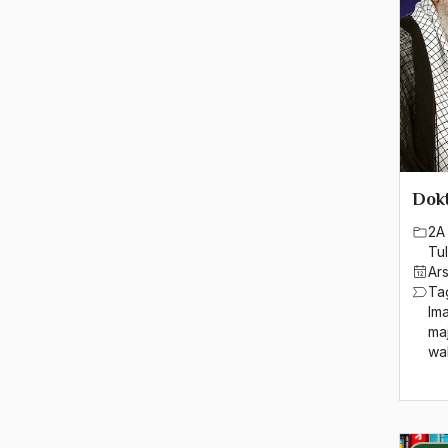
1980
1979
1978
1977
1976
Dok
1975
2A 
1974
Tul
Ar
1973
Ta
Im
1972
ma
wa
1971