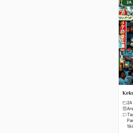
2A
Keku
2A 
Ar
Ta
Pa
19