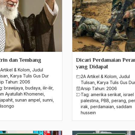
trin dan Tembang
Dicari Perdamaian Pera
yang Didapat
Artikel & Kolom
,
Judul
isan
,
Karya Tulis Gus Dur
2A Artikel & Kolom
,
Judul
sip Tahun:
2006
Tulisan
,
Karya Tulis Gus Du
g:
brawijaya
,
budaya
,
ilir-ilir
,
Arsip Tahun:
2006
am Ayatullah Khomenei
,
Tag:
amerika serikat
,
israel
japahit
,
sunan ampel
,
sunni
,
palestina
,
PBB
,
perang
,
pe
lisongo
irak
,
perdamaian
,
saddam
hussein