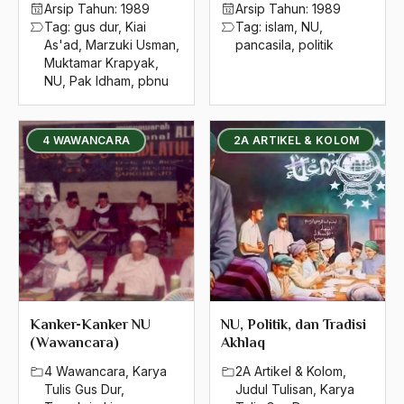
Arsip Tahun:
1989
Arsip Tahun:
1989
Tag:
gus dur
,
Kiai
Tag:
islam
,
NU
,
As'ad
,
Marzuki Usman
,
pancasila
,
politik
Muktamar Krapyak
,
NU
,
Pak Idham
,
pbnu
4 WAWANCARA
2A ARTIKEL & KOLOM
Kanker-Kanker NU
NU, Politik, dan Tradisi
(Wawancara)
Akhlaq
4 Wawancara
,
Karya
2A Artikel & Kolom
,
Tulis Gus Dur
,
Judul Tulisan
,
Karya