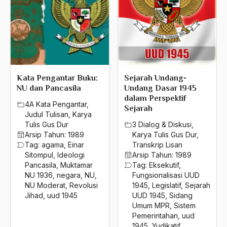
Kata Pengantar Buku:
Sejarah Undang-
NU dan Pancasila
Undang Dasar 1945
dalam Perspektif
4A Kata Pengantar
,
Sejarah
Judul Tulisan
,
Karya
Tulis Gus Dur
3 Dialog & Diskusi
,
Arsip Tahun:
1989
Karya Tulis Gus Dur
,
Tag:
agama
,
Einar
Transkrip Lisan
Sitompul
,
Ideologi
Arsip Tahun:
1989
Pancasila
,
Muktamar
Tag:
Eksekutif
,
NU 1936
,
negara
,
NU
,
Fungsionalisasi UUD
NU Moderat
,
Revolusi
1945
,
Legislatif
,
Sejarah
Jihad
,
uud 1945
UUD 1945
,
Sidang
Umum MPR
,
Sistem
Pemerintahan
,
uud
1945
,
Yudikatif