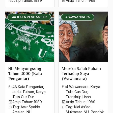
Arsip Tahun:
1989
Arsip Tahun:
1989
4A KATA PENGANTAR
4 WAWANCARA
NU Menyongsong
Mereka Salah Paham
Tahun 2000 (Kata
Terhadap Saya
Pengantar)
(Wawancara)
4A Kata Pengantar
,
4 Wawancara
,
Karya
Judul Tulisan
,
Karya
Tulis Gus Dur
,
Tulis Gus Dur
Transkrip Lisan
Arsip Tahun:
1989
Arsip Tahun:
1989
Tag:
Amir Syakib
Tag:
Kiai As'ad
,
Arsalan
,
NU
,
Muktamar
,
NU
,
Pondok