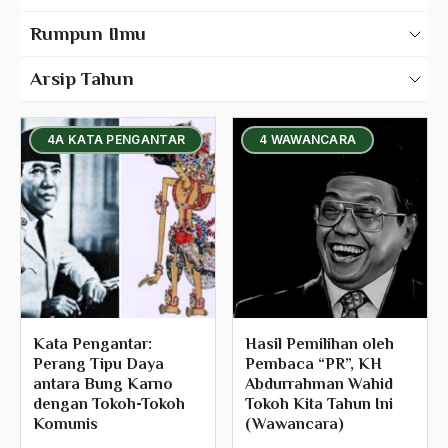
Karya Tulis Gus Dur
Rumpun Ilmu
1991
Karya Tulis Tentang Gus Dur
500 – Ilmu Bahasa
1990
Arsip Tahun
530 – Ilmu Bahasa Asing
1989
4A KATA PENGANTAR
4 WAWANCARA
550 – Ilmu Ekonomi
1988
580 – Ilmu Sosial Humaniora
1987
630 – Agama Dan Filsafat
1986
660 – Ilmu Seni, Desain dan Media
1985
710 – Ilmu Pendidikan
1984
900 – Rumpun Ilmu Lainnya
1983
Kata Pengantar:
Hasil Pemilihan oleh
Perang Tipu Daya
Pembaca “PR”, KH
1982
antara Bung Karno
Abdurrahman Wahid
dengan Tokoh-Tokoh
Tokoh Kita Tahun Ini
1981
Komunis
(Wawancara)