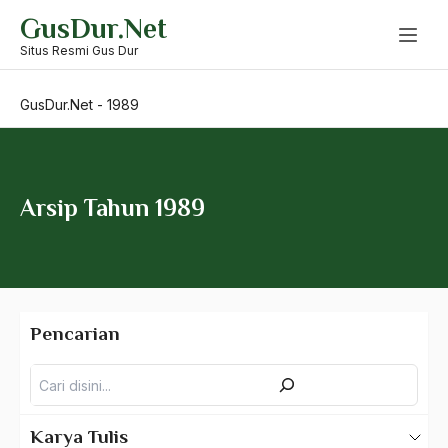
Skip
GusDur.Net
2003
to
content
Situs Resmi Gus Dur
2002
GusDur.Net
2001
-
1989
2000
1999
Arsip Tahun 1989
1998
1997
1996
Pencarian
1995
1994
Pencarian
1993
Karya Tulis
1992