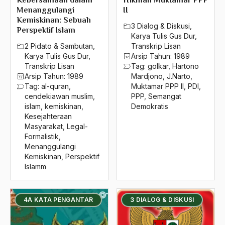
Kebersamaan dalam
Hikmah Muktamar PPP
Menanggulangi
II
Kemiskinan: Sebuah
3 Dialog & Diskusi
,
Perspektif Islam
Karya Tulis Gus Dur
,
2 Pidato & Sambutan
,
Transkrip Lisan
Karya Tulis Gus Dur
,
Arsip Tahun:
1989
Transkrip Lisan
Tag:
golkar
,
Hartono
Arsip Tahun:
1989
Mardjono
,
J.Narto
,
Tag:
al-quran
,
Muktamar PPP II
,
PDI
,
cendekiawan muslim
,
PPP
,
Semangat
islam
,
kemiskinan
,
Demokratis
Kesejahteraan
Masyarakat
,
Legal-
Formalistik
,
Menanggulangi
Kemiskinan
,
Perspektif
Islamm
4A KATA PENGANTAR
3 DIALOG & DISKUSI