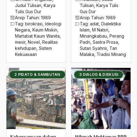
Judul Tulisan
,
Karya
Tulisan
,
Karya Tulis
Tulis Gus Dur
Gus Dur
Arsip Tahun:
1989
Arsip Tahun:
1989
Tag:
birokrasi
,
Ideologi
Tag:
adat
,
Dialektika
Negara
,
Kaum Miskin
,
Islam
,
M Natsri
,
Martabat Kaum Wanita
,
Minangkabau
,
Perang
mesir
,
Novel
,
Realitas
Padri
,
Sastra Prosa
,
kehidupan
,
Sistem
Sutan Syahris
,
Tan
Kekuasaan
Malaka
,
Tradisi Minang
2 PIDATO & SAMBUTAN
3 DIALOG & DISKUSI