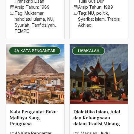
Transkrip Lisan
Tulis Gus Dur
Arsip Tahun:
1989
Arsip Tahun:
1989
Tag:
Muktamar
,
Tag:
NU
,
politik
,
nahdlatul ulama
,
NU
,
Syarikat Islam
,
Tradisi
Syuriah
,
Tanfidziyah
,
Akhlaq
TEMPO
4A KATA PENGANTAR
1 MAKALAH
Kata Pengantar Buku:
Dialektika Islam, Adat
Matinya Sang
dan Kebangsaan
Penguasa
dalam Tradisi Minang
4A Kata Pengantar
,
1 Makalah
,
Judul