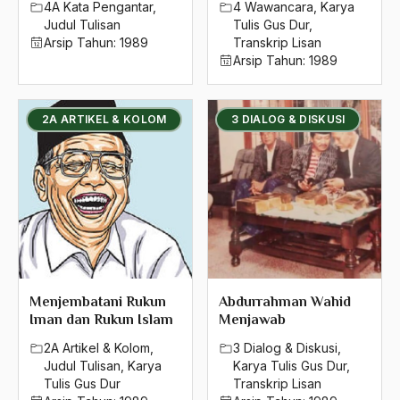
1980
4A Kata Pengantar
,
4 Wawancara
,
Karya
Judul Tulisan
Tulis Gus Dur
,
1979
Arsip Tahun:
1989
Transkrip Lisan
Arsip Tahun:
1989
1978
1977
2A ARTIKEL & KOLOM
3 DIALOG & DISKUSI
1976
1975
1974
1973
1972
Menjembatani Rukun
Abdurrahman Wahid
1971
Iman dan Rukun Islam
Menjawab
2A Artikel & Kolom
,
3 Dialog & Diskusi
,
Judul Tulisan
,
Karya
Karya Tulis Gus Dur
,
Tulis Gus Dur
Transkrip Lisan