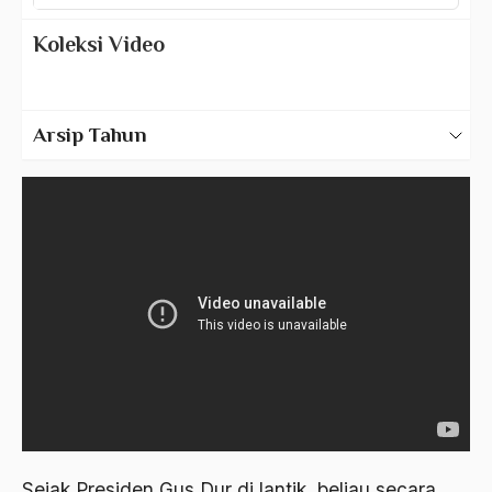
Koleksi Video
Video Gus Dur
Arsip Tahun
2025
2024
2023
2022
2021
2020
2019
2018
Sejak Presiden Gus Dur di lantik, beliau secara