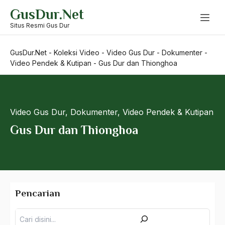
Skip
GusDur.Net
to
content
Situs Resmi Gus Dur
GusDur.Net
-
Koleksi Video
-
Video Gus Dur
-
Dokumenter
-
Video Pendek & Kutipan
-
Gus Dur dan Thionghoa
Video Gus Dur
,
Dokumenter
,
Video Pendek & Kutipan
Gus Dur dan Thionghoa
Pencarian
Pencarian