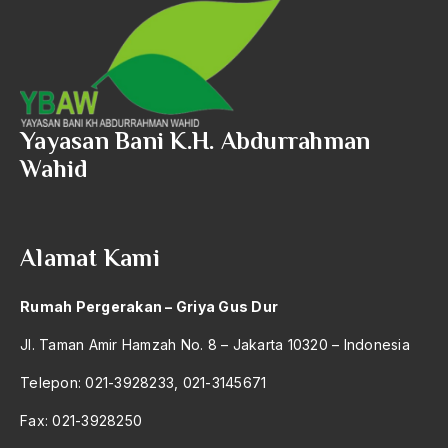
2005
2004
2003
2002
Yayasan Bani K.H. Abdurrahman
Wahid
2001
2000
1999
Alamat Kami
1998
Rumah Pergerakan – Griya Gus Dur
1997
Jl. Taman Amir Hamzah No. 8 – Jakarta 10320 – Indonesia
1996
Telepon: 021-3928233, 021-3145671
1995
Fax: 021-3928250
1994