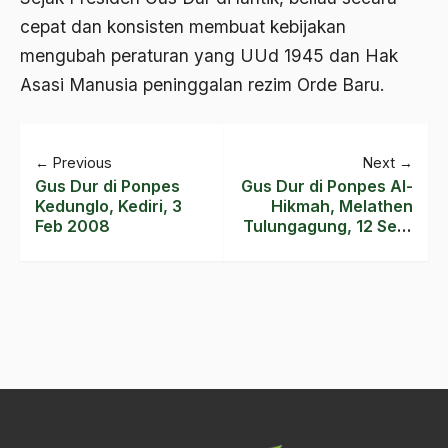
2017
cepat dan konsisten membuat kebijakan
2016
mengubah peraturan yang UUd 1945 dan Hak
Asasi Manusia peninggalan rezim Orde Baru.
2015
2014
←
Previous
Next
→
2013
Gus Dur di Ponpes
Gus Dur di Ponpes Al-
2012
Kedunglo, Kediri, 3
Hikmah, Melathen
Feb 2008
Tulungagung, 12 Sept
2011
2004
2010
2009
2008
2007
2006