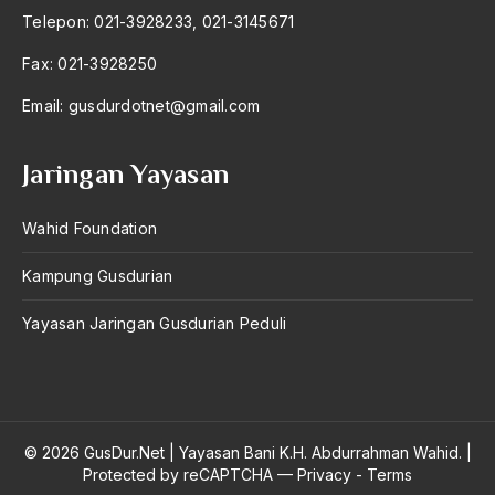
1995
Telepon: 021-3928233, 021-3145671
1994
Fax: 021-3928250
1993
Email:
gusdurdotnet@gmail.com
1992
Jaringan Yayasan
1991
1990
Wahid Foundation
1989
Kampung Gusdurian
1988
Yayasan Jaringan Gusdurian Peduli
1987
1986
1985
© 2026 GusDur.Net
|
Yayasan Bani K.H. Abdurrahman Wahid.
|
1984
Protected by reCAPTCHA —
Privacy
-
Terms