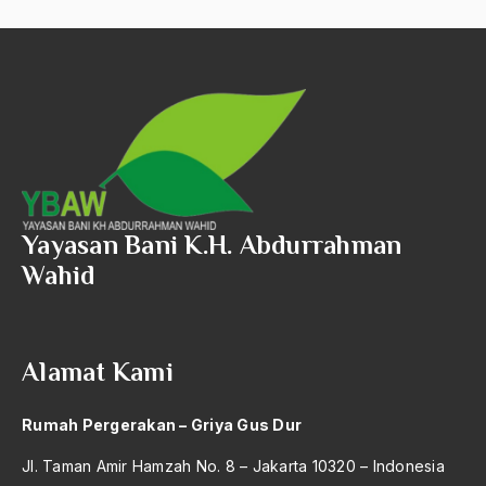
2006
2005
2004
2003
2002
Yayasan Bani K.H. Abdurrahman
2001
Wahid
2000
1999
Alamat Kami
1998
1997
Rumah Pergerakan – Griya Gus Dur
1996
Jl. Taman Amir Hamzah No. 8 – Jakarta 10320 – Indonesia