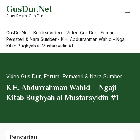
Skip
GusDur.Net
to
content
Situs Resmi Gus Dur
GusDur.Net
-
Koleksi Video
-
Video Gus Dur
-
Forum
-
Pemateri & Nara Sumber
-
K.H. Abdurrahman Wahid – Ngaji
Kitab Bughyah al Mustarsyidin #1
Video Gus Dur
,
Forum
,
Pemateri & Nara Sumber
K.H. Abdurrahman Wahid – Ngaji
Kitab Bughyah al Mustarsyidin #1
Pencarian