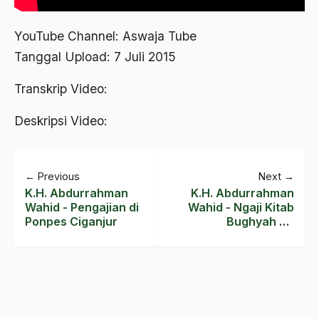
2018
YouTube Channel: Aswaja Tube
2017
Tanggal Upload: 7 Juli 2015
2016
Transkrip Video:
2015
Deskripsi Video:
2014
2013
←
Previous
Next
→
2012
K.H. Abdurrahman
K.H. Abdurrahman
Wahid - Pengajian di
Wahid - Ngaji Kitab
2011
Ponpes Ciganjur
Bughyah al-
Mustarsyidin #2
2010
2009
2008
2007