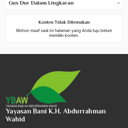
Gus Dur Dalam Lingkaran
Jogja
Konten Tidak Ditemukan
Jombang
Mohon maaf saat ini halaman yang Anda tuju belum
memiliki konten.
Magelang
Periode Masa Belajar di Luar Negeri
Periode Pasca Masa Kepresidenan
Yayasan Bani K.H. Abdurrahman
Wahid