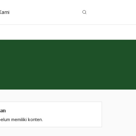
Kami
Cari
kan
elum memiliki konten.