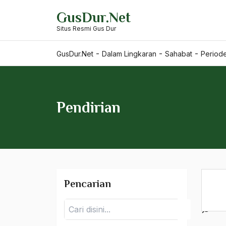
Skip
GusDur.Net
to
Situs Resmi Gus Dur
content
-
-
-
GusDur.Net
Dalam Lingkaran
Sahabat
Periode
Pendirian
Keluarga
Pencarian
Guru
Pencarian
Sahabat