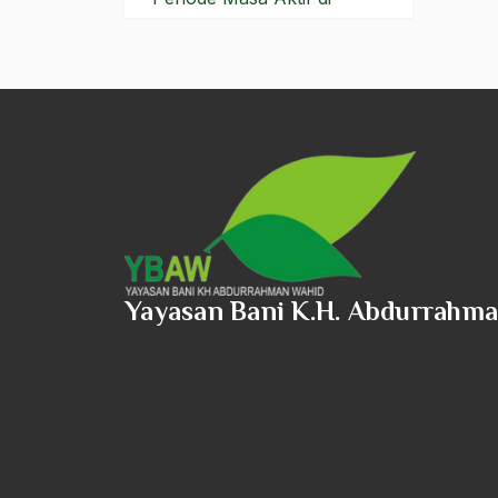
Dunia Pergerakan
Periode Masa Aktif di NU
Periode Masa Belajar di
Indonesia
Periode Masa Belajar di
Luar Negeri
Periode Pasca Masa
Kepresidenan
Yayasan Bani K.H. Abdurrahm