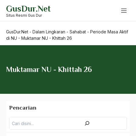
Skip
GusDur.Net
Guru
to
content
Situs Resmi Gus Dur
Sahabat
GusDur.Net
-
Dalam Lingkaran
-
Sahabat
-
Periode Masa Aktif
Periode Aktif di Masa Reformasi
di NU
-
Muktamar NU - Khittah 26
Periode Aktif di PKB dan Masa Kepresidenan
Periode Masa Aktif di Dunia Penulisan
Muktamar NU - Khittah 26
Periode Masa Aktif di Dunia Pergerakan
Periode Masa Aktif di NU
Istighosah Senayan
Pencarian
Pencarian
Kasus-Kasus
Ketua PBNU 3 Periode