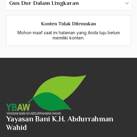
Gus Dur Dalam Lingkaran
Muktamar NU – Khittah 26
Konten Tidak Ditemukan
Pancasila
Mohon maaf saat ini halaman yang Anda tuju belum
memiliki konten.
Transformasi NU
Periode Masa Belajar di Indonesia
Periode Masa Belajar di Luar Negeri
Periode Pasca Masa Kepresidenan
Yayasan Bani K.H. Abdurrahman
Wahid