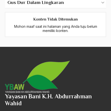
Gus Dur Dalam Lingkaran
Ketua PBNU 3 Periode
Konten Tidak Ditemukan
Muktamar NU – Khittah 26
Mohon maaf saat ini halaman yang Anda tuju belum
memiliki konten.
Pancasila
Transformasi NU
Periode Masa Belajar di Indonesia
Periode Masa Belajar di Luar Negeri
Periode Pasca Masa Kepresidenan
Yayasan Bani K.H. Abdurrahman
Wahid