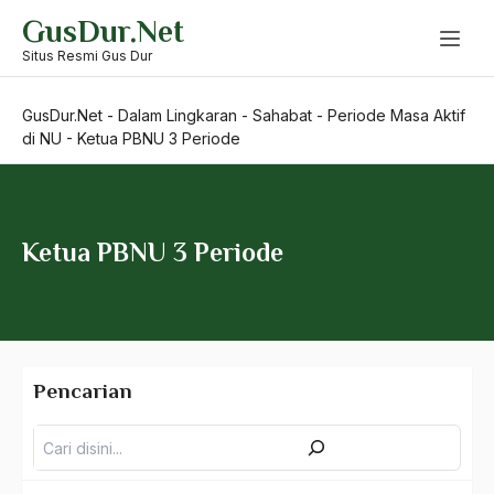
Skip
GusDur.Net
to
Keluarga
content
Situs Resmi Gus Dur
Guru
GusDur.Net
-
Dalam Lingkaran
-
Sahabat
-
Periode Masa Aktif
Sahabat
di NU
-
Ketua PBNU 3 Periode
Periode Aktif di Masa Reformasi
Periode Aktif di PKB dan Masa Kepresidenan
Ketua PBNU 3 Periode
Periode Masa Aktif di Dunia Penulisan
Periode Masa Aktif di Dunia Pergerakan
Periode Masa Aktif di NU
Pencarian
Pencarian
Istighosah Senayan
Kasus-Kasus