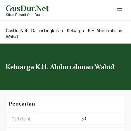
Skip
GusDur.Net
to
content
Situs Resmi Gus Dur
GusDur.Net
-
Dalam Lingkaran
-
Keluarga
-
K.H. Abdurrahman
Wahid
Keluarga K.H. Abdurrahman Wahid
Keluarga
Pencarian
Pencarian
K.H. Hasyim Asy’ari
K.H. Wahid Hasyim