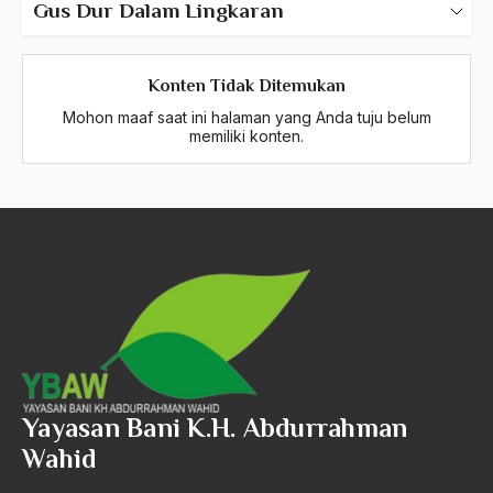
Gus Dur Dalam Lingkaran
Kasus-Kasus
Konten Tidak Ditemukan
Ketua PBNU 3 Periode
Mohon maaf saat ini halaman yang Anda tuju belum
memiliki konten.
Muktamar NU – Khittah 26
Pancasila
Transformasi NU
Periode Masa Belajar di Indonesia
Periode Masa Belajar di Luar Negeri
Periode Pasca Masa Kepresidenan
Yayasan Bani K.H. Abdurrahman
Wahid