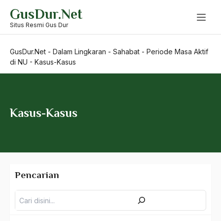
Skip
GusDur.Net
to
content
Situs Resmi Gus Dur
Keluarga
GusDur.Net
-
Dalam Lingkaran
-
Sahabat
-
Periode Masa Aktif
Guru
di NU
-
Kasus-Kasus
Sahabat
Periode Aktif di Masa Reformasi
Kasus-Kasus
Periode Aktif di PKB dan Masa Kepresidenan
Periode Masa Aktif di Dunia Penulisan
Periode Masa Aktif di Dunia Pergerakan
Pencarian
Pencarian
Periode Masa Aktif di NU
Istighosah Senayan