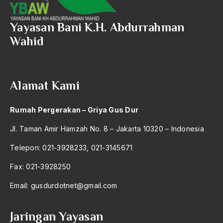
2017
Yayasan Bani K.H. Abdurrahman
2016
Wahid
2015
2014
Alamat Kami
2013
2012
Rumah Pergerakan – Griya Gus Dur
2011
Jl. Taman Amir Hamzah No. 8 – Jakarta 10320 – Indonesia
2010
Telepon: 021-3928233, 021-3145671
2009
Fax: 021-3928250
2008
Email:
gusdurdotnet@gmail.com
2007
Jaringan Yayasan
2006