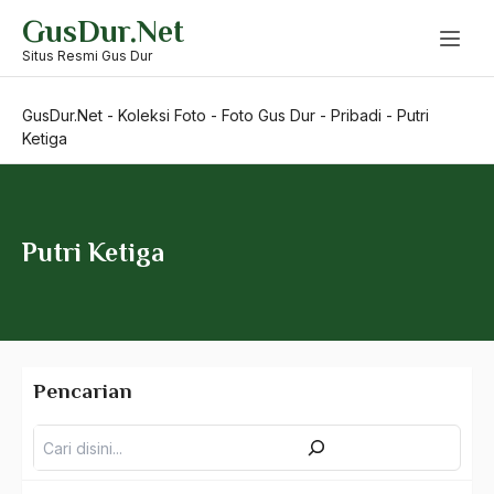
Skip
GusDur.Net
to
content
Situs Resmi Gus Dur
GusDur.Net
-
Koleksi Foto
-
Foto Gus Dur
-
Pribadi
-
Putri
Ketiga
Putri Ketiga
Pencarian
Pencarian