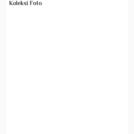
Koleksi Foto
Foto Gus Dur
Pribadi
Abdurahman Wahid
Sinta Nuriyah
Putri Pertama
Putri Kedua
Putri Ketiga
Putri Keempat
Keluarga