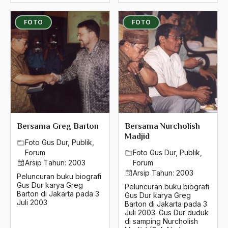
1998
FOTO
FOTO
1997
1996
1995
1994
1993
Bersama Greg Barton
Bersama Nurcholish
1992
Madjid
Foto Gus Dur
,
Publik
,
1991
Forum
Foto Gus Dur
,
Publik
,
Arsip Tahun:
2003
Forum
1990
Arsip Tahun:
2003
Peluncuran buku biografi
Gus Dur karya Greg
Peluncuran buku biografi
1989
Barton di Jakarta pada 3
Gus Dur karya Greg
Juli 2003
Barton di Jakarta pada 3
1988
Juli 2003. Gus Dur duduk
di samping Nurcholish
1987