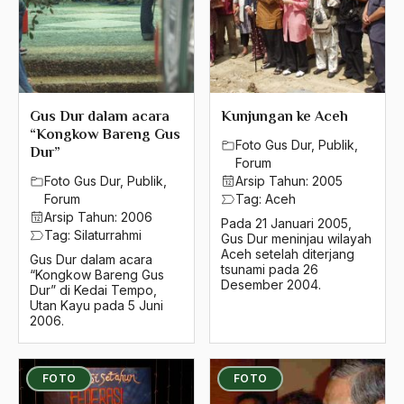
2022
2021
2020
2019
Gus Dur dalam acara
Kunjungan ke Aceh
“Kongkow Bareng Gus
Foto Gus Dur
,
Publik
,
2018
Dur”
Forum
Foto Gus Dur
,
Publik
,
Arsip Tahun:
2005
2017
Forum
Tag:
Aceh
2016
Arsip Tahun:
2006
Pada 21 Januari 2005,
Tag:
Silaturrahmi
Gus Dur meninjau wilayah
2015
Aceh setelah diterjang
Gus Dur dalam acara
tsunami pada 26
“Kongkow Bareng Gus
2014
Desember 2004.
Dur” di Kedai Tempo,
Utan Kayu pada 5 Juni
2013
2006.
2012
FOTO
FOTO
2011