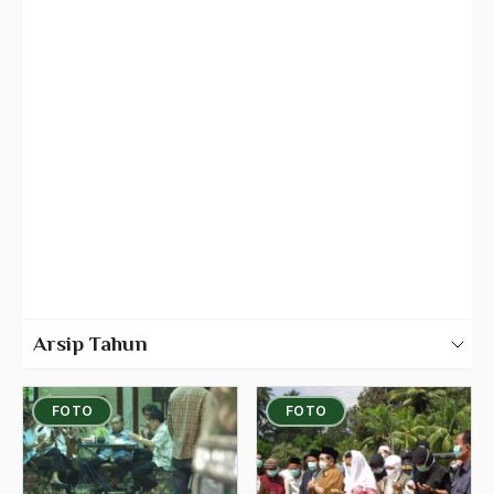
Foto Gus Dur
Pribadi
Publik
Forum
Penghargaan
Silaturahmi
Arsip Tahun
2025
FOTO
FOTO
2024
2023