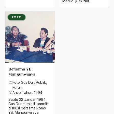
Madjid (Cak Nur)
1986
FOTO
1985
1984
1983
1982
1981
1980
Bersama YB.
Mangunwijaya
1979
Foto Gus Dur
,
Publik
,
1978
Forum
Arsip Tahun:
1994
1977
Sabtu 22 Januari 1994,
Gus Dur menjadi panelis
1976
diskusi bersama Romo
YB. Mangunwijaya