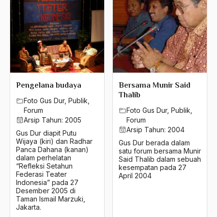
2010
2009
2008
2007
2006
Pengelana budaya
Bersama Munir Said
Thalib
Foto Gus Dur
,
Publik
,
2005
Forum
Foto Gus Dur
,
Publik
,
2004
Arsip Tahun:
2005
Forum
Arsip Tahun:
2004
Gus Dur diapit Putu
2003
Wijaya (kiri) dan Radhar
Gus Dur berada dalam
Panca Dahana (kanan)
satu forum bersama Munir
2002
dalam perhelatan
Said Thalib dalam sebuah
“Refleksi Setahun
kesempatan pada 27
Federasi Teater
2001
April 2004
Indonesia” pada 27
Desember 2005 di
2000
Taman Ismail Marzuki,
Jakarta.
1999