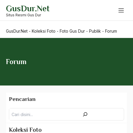
Skip
GusDur.Net
to
content
Situs Resmi Gus Dur
GusDur.Net
-
Koleksi Foto
-
Foto Gus Dur
-
Publik
-
Forum
Forum
Pencarian
Pencarian
Koleksi Foto