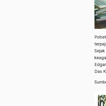
2020
2019
2018
2017
Potre
2016
terpa
Sejak 
2015
keaga
2014
Edgar
Das K
2013
2012
Sumb
2011
2010