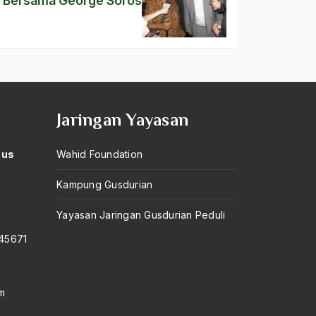
Bersama George Soros
Jaringan Yayasan
Gus
Wahid Foundation
Kampung Gusdurian
–
Yayasan Jaringan Gusdurian Peduli
145671
m