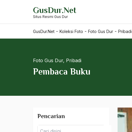
Skip
GusDur.Net
to
Situs Resmi Gus Dur
content
-
-
-
GusDur.Net
Koleksi Foto
Foto Gus Dur
Pribadi
Foto Gus Dur
,
Pribadi
Pembaca Buku
Pencarian
Pencarian