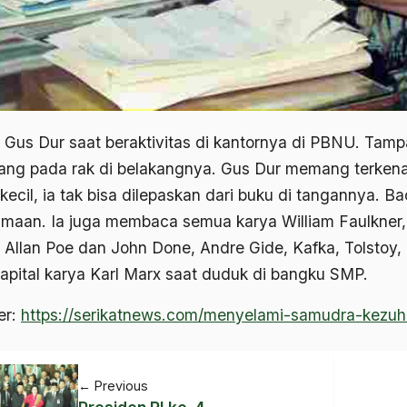
t Gus Dur saat beraktivitas di kantornya di PBNU. Tam
jang pada rak di belakangnya. Gus Dur memang terken
kecil, ia tak bisa dilepaskan dari buku di tangannya. B
maan. Ia juga membaca semua karya William Faulkner,
 Allan Poe dan John Done, Andre Gide, Kafka, Tolstoy
apital karya Karl Marx saat duduk di bangku SMP.
er:
https://serikatnews.com/menyelami-samudra-kezu
←
Previous