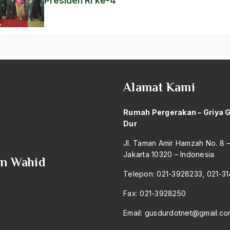
Presiden RI ke-4
Alamat Kami
Rumah Pergerakan – Griya 
Dur
Jl. Taman Amir Hamzah No. 8 
Jakarta 10320 – Indonesia
an Wahid
Telepon: 021-3928233, 021-3
Fax: 021-3928250
Email:
gusdurdotnet@gmail.co