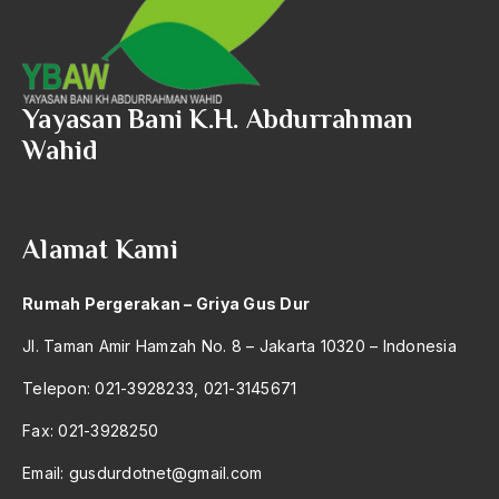
621 – Komunikasi Penyiaran Islam
2017
A.S
622 – Ilmu Komunikasi
2016
Aal Usul Teroris
2015
623 – Antropologi
Yayasan Bani K.H. Abdurrahman
Abad 21
Wahid
2014
Abad Modern
624 – Bidang Sosial Lain Yang Belum Tercantum
2013
Abd. Moqsith Ghazali
630 – Agama Dan Filsafat
2012
Alamat Kami
Abdi Masyarakat
660 – Ilmu Seni, Desain dan Media
2011
abdul wahid hasyim
710 – Ilmu Pendidikan
Rumah Pergerakan – Griya Gus Dur
2010
Abdullah Badawi
900 – Rumpun Ilmu Lainnya
Jl. Taman Amir Hamzah No. 8 – Jakarta 10320 – Indonesia
2009
Abdullah Sungkar
Telepon: 021-3928233, 021-3145671
2008
Abdullah Syafi'i
Fax: 021-3928250
2007
Abdurrahman Addakhil
Email:
gusdurdotnet@gmail.com
2006
abdurrahman wahid