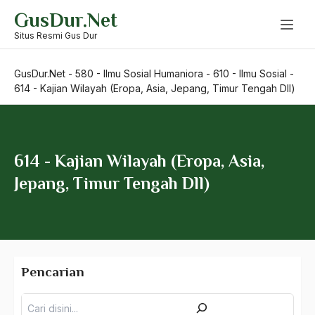
Skip
GusDur.Net
to
content
Situs Resmi Gus Dur
GusDur.Net
-
580 - Ilmu Sosial Humaniora
-
610 - Ilmu Sosial
-
614 - Kajian Wilayah (Eropa, Asia, Jepang, Timur Tengah Dll)
500 – Ilmu Bahasa
530 – Ilmu Bahasa Asing
614 - Kajian Wilayah (Eropa, Asia,
550 – Ilmu Ekonomi
Jepang, Timur Tengah Dll)
580 – Ilmu Sosial Humaniora
590 – Ilmu Politik
610 – Ilmu Sosial
Pencarian
611 – Ilmu Kesejahteraan Sosial
Pencarian