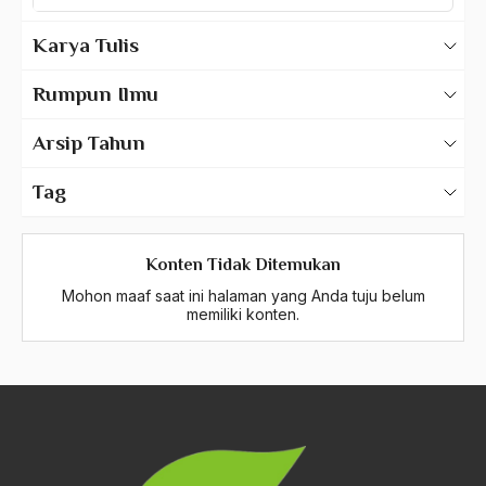
612 – Sosiologi
Karya Tulis
613 – Humaniora
Karya Tulis Gus Dur
Rumpun Ilmu
Karya Tulis Tentang Gus Dur
614 – Kajian Wilayah (Eropa, Asia, Jepang, Timur
Arsip Tahun
Tengah Dll)
2025
Tag
615 – Arkeologi
2024
A Hafidz
616 – Ilmu Sosiatri
2023
Konten Tidak Ditemukan
A. Mukti Ali
Mohon maaf saat ini halaman yang Anda tuju belum
2022
617 – Kependudukan (Demografi, dan Ilmu
A. Mustofa Bisri
memiliki konten.
Kependudukan Lain)
2021
A. Yani
618 – Sejarah (Ilmu Sejarah)
2020
A.A. Baramudi
2019
A.A. Navis
619 – Kajian Budaya
2018
A.H Nasution