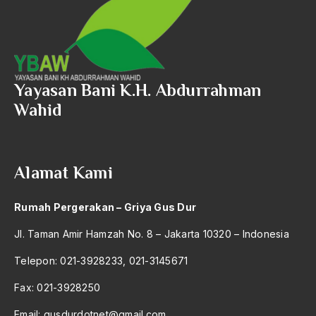
2018
A.H Nasution
2017
A.S
2016
Aal Usul Teroris
2015
Yayasan Bani K.H. Abdurrahman
Abad 21
Wahid
2014
Abad Modern
2013
Abd. Moqsith Ghazali
2012
Alamat Kami
Abdi Masyarakat
2011
abdul wahid hasyim
Rumah Pergerakan – Griya Gus Dur
2010
Abdullah Badawi
Jl. Taman Amir Hamzah No. 8 – Jakarta 10320 – Indonesia
2009
Abdullah Sungkar
Telepon: 021-3928233, 021-3145671
2008
Abdullah Syafi'i
Fax: 021-3928250
2007
Abdurrahman Addakhil
Email:
gusdurdotnet@gmail.com