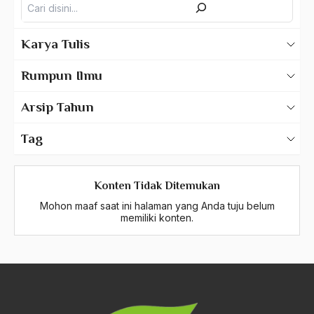
775 – Pendidikan Ilmu Pengetahuan Alam (Sains)
Karya Tulis
776 – Pendidikan Geografi
Karya Tulis Gus Dur
Rumpun Ilmu
Karya Tulis Tentang Gus Dur
777 – Pendidikan Mipa Lain Yang Belum Tercantum
Arsip Tahun
2025
780 – Ilmu Pendidikan Teknologi Dan Kejuruan
Tag
2024
A Hafidz
790 – Ilmu Pendidikan
2023
Konten Tidak Ditemukan
A. Mukti Ali
810 – Ilmu Pendidikan Kesenian
Mohon maaf saat ini halaman yang Anda tuju belum
2022
A. Mustofa Bisri
memiliki konten.
900 – Rumpun Ilmu Lainnya
2021
A. Yani
2020
A.A. Baramudi
2019
A.A. Navis