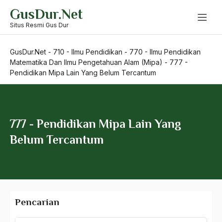
660 – Ilmu Seni, Desain dan Media
Skip
GusDur.Net
to
710 – Ilmu Pendidikan
content
Situs Resmi Gus Dur
720 – Pendidikan Ilmu Sosial
GusDur.Net
-
710 - Ilmu Pendidikan
-
770 - Ilmu Pendidikan
Matematika Dan Ilmu Pengetahuan Alam (Mipa)
-
777 -
740 – Ilmu Pendidikan Bahasa Dan Sastra
Pendidikan Mipa Lain Yang Belum Tercantum
760 – Ilmu Pendidikan Olah Raga Dan Kesehatan
770 – Ilmu Pendidikan Matematika Dan Ilmu
777 - Pendidikan Mipa Lain Yang
Pengetahuan Alam (Mipa)
Belum Tercantum
771 – Pendidikan Biologi
772 – Pendidikan Matematika
773 – Pendidikan Fisika
Pencarian
774 – Pendidikan Kimia
Pencarian