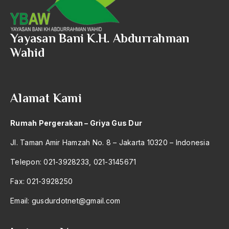
2016
Aal Usul Teroris
710 – Ilmu Pendidikan
2015
Yayasan Bani K.H. Abdurrahman
Abad 21
900 – Rumpun Ilmu Lainnya
Wahid
2014
Abad Modern
2013
Abd. Moqsith Ghazali
2012
Alamat Kami
Abdi Masyarakat
2011
abdul wahid hasyim
Rumah Pergerakan – Griya Gus Dur
2010
Abdullah Badawi
Jl. Taman Amir Hamzah No. 8 – Jakarta 10320 – Indonesia
2009
Abdullah Sungkar
Telepon: 021-3928233, 021-3145671
2008
Abdullah Syafi'i
Fax: 021-3928250
2007
Abdurrahman Addakhil
Email:
gusdurdotnet@gmail.com
2006
abdurrahman wahid
2005