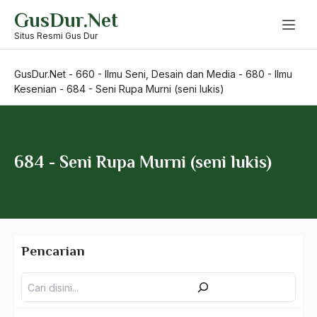
Skip
GusDur.Net
to
content
Situs Resmi Gus Dur
500 – Ilmu Bahasa
530 – Ilmu Bahasa Asing
GusDur.Net
-
660 - Ilmu Seni, Desain dan Media
-
680 - Ilmu
Kesenian
-
684 - Seni Rupa Murni (seni lukis)
550 – Ilmu Ekonomi
580 – Ilmu Sosial Humaniora
630 – Agama Dan Filsafat
684 - Seni Rupa Murni (seni lukis)
660 – Ilmu Seni, Desain dan Media
670 – Ilmu Seni Pertunjukan
680 – Ilmu Kesenian
Pencarian
681 – Penciptaan Seni
Pencarian
682 – Etnomusikologi