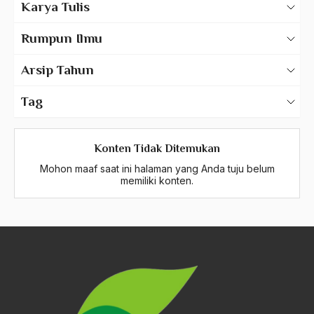
Karya Tulis
683 – Antropologi Tari
Karya Tulis Gus Dur
Rumpun Ilmu
Karya Tulis Tentang Gus Dur
684 – Seni Rupa Murni (seni lukis)
Arsip Tahun
2025
685 – Seni Patung
Tag
2024
A Hafidz
687 – Seni Grafis
2023
Konten Tidak Ditemukan
A. Mukti Ali
688 – Seni Intermedia
Mohon maaf saat ini halaman yang Anda tuju belum
2022
A. Mustofa Bisri
memiliki konten.
689 – Bidang Ilmu Kesenian Lain Yang Belum
2021
A. Yani
Tercantum
2020
A.A. Baramudi
690 – Ilmu Seni Kriya
2019
A.A. Navis
700 – Ilmu Media
2018
A.H Nasution
2017
A.S
706 – Desain