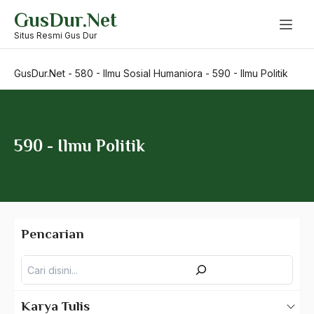
Skip
GusDur.Net
to
content
Situs Resmi Gus Dur
GusDur.Net
-
580 - Ilmu Sosial Humaniora
-
590 - Ilmu Politik
590 - Ilmu Politik
Pencarian
500 – Ilmu Bahasa
Pencarian
530 – Ilmu Bahasa Asing
550 – Ilmu Ekonomi
Karya Tulis