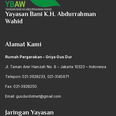
2016
Aal Usul Teroris
601 – Ilmu Sosial dan Politik
2015
Yayasan Bani K.H. Abdurrahman
Abad 21
602 – Studi Pembangunan (Perencanaan
Wahid
2014
Abad Modern
Pembangunan, Wilayah, Kota)
2013
Abd. Moqsith Ghazali
603 – Ketahanan Nasional
2012
Alamat Kami
Abdi Masyarakat
604 – Ilmu Kepolisian
2011
abdul wahid hasyim
Rumah Pergerakan – Griya Gus Dur
2010
605 – Kebijakan Publik
Abdullah Badawi
Jl. Taman Amir Hamzah No. 8 – Jakarta 10320 – Indonesia
2009
Abdullah Sungkar
606 – Bidang Ilmu Politik Lain Yang Belum
Telepon: 021-3928233, 021-3145671
Tercantum
2008
Abdullah Syafi'i
Fax: 021-3928250
2007
610 – Ilmu Sosial
Abdurrahman Addakhil
Email:
gusdurdotnet@gmail.com
2006
630 – Agama Dan Filsafat
abdurrahman wahid
2005
Jaringan Yayasan
660 – Ilmu Seni, Desain dan Media
Abolisi