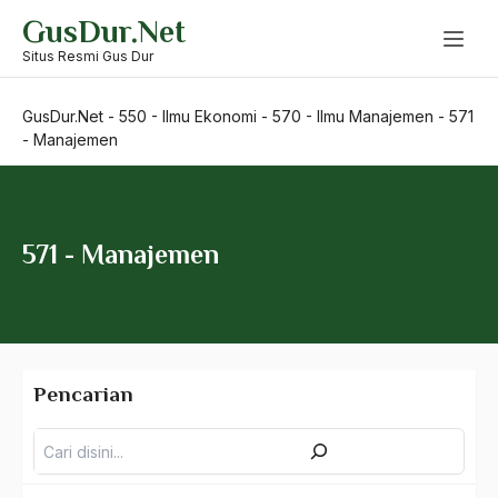
Skip
GusDur.Net
to
content
Situs Resmi Gus Dur
GusDur.Net
-
550 - Ilmu Ekonomi
-
570 - Ilmu Manajemen
-
571
- Manajemen
571 - Manajemen
500 – Ilmu Bahasa
Pencarian
530 – Ilmu Bahasa Asing
550 – Ilmu Ekonomi
Pencarian
560 – Ilmu Ekonomi