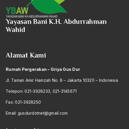
2016
Aal Usul Teroris
579 – Bidang Manajemen Yang Belum Tercantum
2015
Yayasan Bani K.H. Abdurrahman
Abad 21
580 – Ilmu Sosial Humaniora
Wahid
2014
Abad Modern
630 – Agama Dan Filsafat
2013
Abd. Moqsith Ghazali
660 – Ilmu Seni, Desain dan Media
2012
Alamat Kami
Abdi Masyarakat
710 – Ilmu Pendidikan
2011
abdul wahid hasyim
900 – Rumpun Ilmu Lainnya
Rumah Pergerakan – Griya Gus Dur
2010
Abdullah Badawi
Jl. Taman Amir Hamzah No. 8 – Jakarta 10320 – Indonesia
2009
Abdullah Sungkar
Telepon: 021-3928233, 021-3145671
2008
Abdullah Syafi'i
Fax: 021-3928250
2007
Abdurrahman Addakhil
Email:
gusdurdotnet@gmail.com
2006
abdurrahman wahid
2005